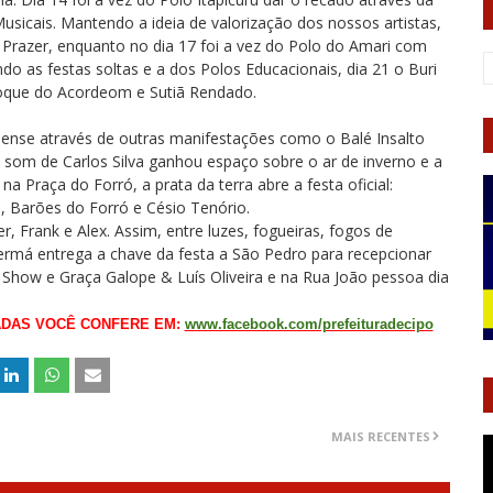
sicais. Mantendo a ideia de valorização dos nossos artistas,
 Prazer, enquanto no dia 17 foi a vez do Polo do Amari com
o as festas soltas e a dos Polos Educacionais, dia 21 o Buri
Enoque do Acordeom e Sutiã Rendado.
poense através de outras manifestações como o Balé Insalto
som de Carlos Silva ganhou espaço sobre o ar de inverno e a
 Praça do Forró, a prata da terra abre a festa oficial:
 Barões do Forró e Césio Tenório.
 Frank e Alex. Assim, entre luzes, fogueiras, fogos de
á Termá entrega a chave da festa a São Pedro para recepcionar
é Show e Graça Galope & Luís Oliveira e na Rua João pessoa dia
ADAS VOCÊ CONFERE EM:
www.facebook.com/prefeituradecipo
MAIS RECENTES