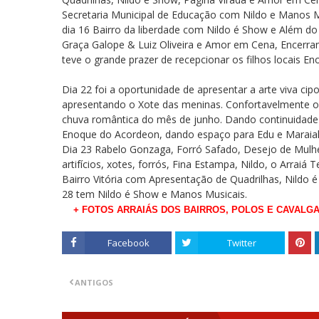
Secretaria Municipal de Educação com Nildo e Manos Mu
dia 16 Bairro da liberdade com Nildo é Show e Além do
Graça Galope & Luiz Oliveira e Amor em Cena, Encerrand
teve o grande prazer de recepcionar os filhos locais 
Dia 22 foi a oportunidade de apresentar a arte viva ci
apresentando o Xote das meninas. Confortavelmente o 
chuva romântica do mês de junho. Dando continuidade na
Enoque do Acordeon, dando espaço para Edu e Maraial,
Dia 23 Rabelo Gonzaga, Forró Safado, Desejo de Mulher,
artifícios, xotes, forrós, Fina Estampa, Nildo, o Arrai
Bairro Vitória com Apresentação de Quadrilhas, Nildo 
28 tem Nildo é Show e Manos Musicais.
+ FOTOS ARRAIÁS DOS BAIRROS, POLOS E CAVALG
Facebook
Twitter
ANTIGOS