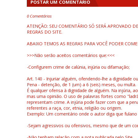
POSTAR UM COMENTÁRIO
0 Comentários
ATENÇÃO: SEU COMENTÁRIO SÓ SERÁ APROVADO DEP
REGRAS DO SITE.
ABAIXO TEMOS AS REGRAS PARA VOCÊ PODER COME
>>>Não serão aceitos comentários que:<<<
-Configurem crime de calúnia, injúria ou difamação;
Art. 140 - Injuriar alguém, ofendendo-lhe a dignidade o
Pena - detenção, de 1 (um) a 6 (seis) meses, ou multa.
É qualquer ofensa à dignidade de alguém. Na injúria, ao
mas uma opinião. O uso de palavras fortes como "ladrão
representam crime. A injúria pode fazer com que a pen
referentes a raça, cor, etnia, religião ou origem.
Exemplo: Um comentário onde o autor diga que fulano é la
-Sejam agressivos ou ofensivos, mesmo que de um come
-Não tenham relação com a nota publicada pelo Site.