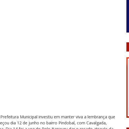
 Prefeitura Municipal investiu em manter viva a lembrança que
omeçou dia 12 de junho no bairro Pindobal, com Cavalgada,
. Dia 14 foi a vez do Polo Itapicuru dar o recado através da