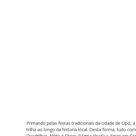
Primando pelas festas tradicionais da cidade de Cipó, a
trilha ao longo da historia local. Desta forma, tudo c
Quadrilhas, Nildo é Show, Página Virada e Amor em Cena