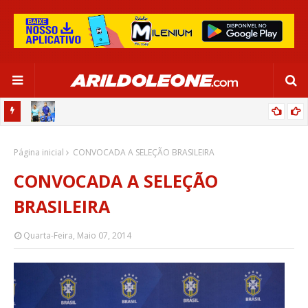
OR:
DE OLHO EM PARIS 2024, SELEÇÃO FEMININA GOLEIA JAMAICA EM
Página inicial
SALVADOR
CONVOCADA A SELEÇÃO BRASILEIRA
CONVOCADA A SELEÇÃO
BRASILEIRA
Quarta-Feira, Maio 07, 2014