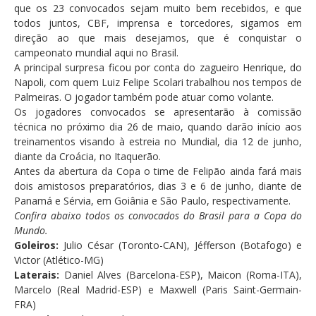
que os 23 convocados sejam muito bem recebidos, e que
todos juntos, CBF, imprensa e torcedores, sigamos em
direção ao que mais desejamos, que é conquistar o
campeonato mundial aqui no Brasil.
A principal surpresa ficou por conta do zagueiro Henrique, do
Napoli, com quem Luiz Felipe Scolari trabalhou nos tempos de
Palmeiras. O jogador também pode atuar como volante.
Os jogadores convocados se apresentarão à comissão
técnica no próximo dia 26 de maio, quando darão início aos
treinamentos visando à estreia no Mundial, dia 12 de junho,
diante da Croácia, no Itaquerão.
Antes da abertura da Copa o time de Felipão ainda fará mais
dois amistosos preparatórios, dias 3 e 6 de junho, diante de
Panamá e Sérvia, em Goiânia e São Paulo, respectivamente.
Confira abaixo todos os convocados do Brasil para a Copa do
Mundo.
Goleiros:
Julio César (Toronto-CAN), Jéfferson (Botafogo) e
Victor (Atlético-MG)
Laterais:
Daniel Alves (Barcelona-ESP), Maicon (Roma-ITA),
Marcelo (Real Madrid-ESP) e Maxwell (Paris Saint-Germain-
FRA)