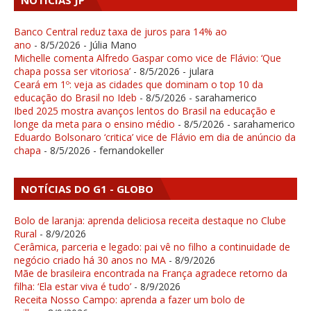
NOTÍCIAS JP
Banco Central reduz taxa de juros para 14% ao
ano
- 8/5/2026
- Júlia Mano
Michelle comenta Alfredo Gaspar como vice de Flávio: ‘Que
chapa possa ser vitoriosa’
- 8/5/2026
- julara
Ceará em 1º: veja as cidades que dominam o top 10 da
educação do Brasil no Ideb
- 8/5/2026
- sarahamerico
Ibed 2025 mostra avanços lentos do Brasil na educação e
longe da meta para o ensino médio
- 8/5/2026
- sarahamerico
Eduardo Bolsonaro ‘critica’ vice de Flávio em dia de anúncio da
chapa
- 8/5/2026
- fernandokeller
NOTÍCIAS DO G1 - GLOBO
Bolo de laranja: aprenda deliciosa receita destaque no Clube
Rural
- 8/9/2026
Cerâmica, parceria e legado: pai vê no filho a continuidade de
negócio criado há 30 anos no MA
- 8/9/2026
Mãe de brasileira encontrada na França agradece retorno da
filha: ‘Ela estar viva é tudo’
- 8/9/2026
Receita Nosso Campo: aprenda a fazer um bolo de