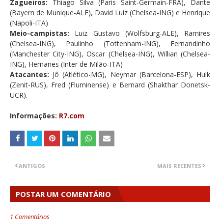
Zagueiros:
Thiago Silva (Paris Saint-Germain-FRA), Dante
(Bayern de Munique-ALE), David Luiz (Chelsea-ING) e Henrique
(Napoli-ITA)
Meio-campistas:
Luiz Gustavo (Wolfsburg-ALE), Ramires
(Chelsea-ING), Paulinho (Tottenham-ING), Fernandinho
(Manchester City-ING), Oscar (Chelsea-ING), Willian (Chelsea-
ING), Hernanes (Inter de Milão-ITA)
Atacantes:
Jô (Atlético-MG), Neymar (Barcelona-ESP), Hulk
(Zenit-RUS), Fred (Fluminense) e Bernard (Shakthar Donetsk-
UCR).
Informações:
R7.com
ANTIGOS
MAIS RECENTES
POSTAR UM COMENTÁRIO
1 Comentários