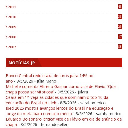
1
2011
43
1
2010
33
1
2009
23
4
2008
17
1
2007
88
NOTÍCIAS JP
Banco Central reduz taxa de juros para 14% ao
ano
- 8/5/2026
- Júlia Mano
Michelle comenta Alfredo Gaspar como vice de Flávio: ‘Que
chapa possa ser vitoriosa’
- 8/5/2026
- julara
Ceará em 1º: veja as cidades que dominam o top 10 da
educação do Brasil no Ideb
- 8/5/2026
- sarahamerico
Ibed 2025 mostra avanços lentos do Brasil na educação e
longe da meta para o ensino médio
- 8/5/2026
- sarahamerico
Eduardo Bolsonaro ‘critica’ vice de Flávio em dia de anúncio da
chapa
- 8/5/2026
- fernandokeller