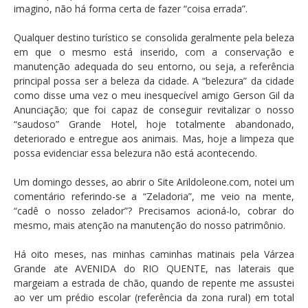
imagino, não há forma certa de fazer “coisa errada”.
Qualquer destino turístico se consolida geralmente pela beleza
em que o mesmo está inserido, com a conservação e
manutenção adequada do seu entorno, ou seja, a referência
principal possa ser a beleza da cidade. A “belezura” da cidade
como disse uma vez o meu inesquecível amigo Gerson Gil da
Anunciação; que foi capaz de conseguir revitalizar o nosso
“saudoso” Grande Hotel, hoje totalmente abandonado,
deteriorado e entregue aos animais. Mas, hoje a limpeza que
possa evidenciar essa belezura não está acontecendo.
Um domingo desses, ao abrir o Site Arildoleone.com, notei um
comentário referindo-se a “Zeladoria”, me veio na mente,
“cadê o nosso zelador”? Precisamos acioná-lo, cobrar do
mesmo, mais atenção na manutenção do nosso patrimônio.
Há oito meses, nas minhas caminhas matinais pela Várzea
Grande ate AVENIDA do RIO QUENTE, nas laterais que
margeiam a estrada de chão, quando de repente me assustei
ao ver um prédio escolar (referência da zona rural) em total