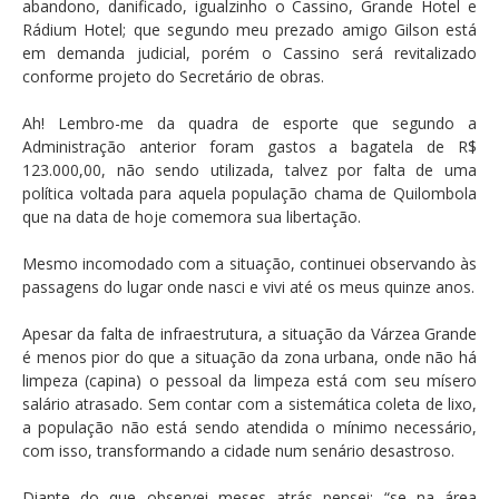
abandono, danificado, igualzinho o Cassino, Grande Hotel e
Rádium Hotel; que segundo meu prezado amigo Gilson está
em demanda judicial, porém o Cassino será revitalizado
conforme projeto do Secretário de obras.
Ah! Lembro-me da quadra de esporte que segundo a
Administração anterior foram gastos a bagatela de R$
123.000,00, não sendo utilizada, talvez por falta de uma
política voltada para aquela população chama de Quilombola
que na data de hoje comemora sua libertação.
Mesmo incomodado com a situação, continuei observando às
passagens do lugar onde nasci e vivi até os meus quinze anos.
Apesar da falta de infraestrutura, a situação da Várzea Grande
é menos pior do que a situação da zona urbana, onde não há
limpeza (capina) o pessoal da limpeza está com seu mísero
salário atrasado. Sem contar com a sistemática coleta de lixo,
a população não está sendo atendida o mínimo necessário,
com isso, transformando a cidade num senário desastroso.
Diante do que observei meses atrás pensei: “se na área