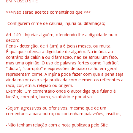
EM NOSSO SITE:
>>>Não serão aceitos comentários que:<<<
-Configurem crime de calúnia, injúria ou difamação;
Art. 140 - Injuriar alguém, ofendendo-lhe a dignidade ou o
decoro.
Pena - detenção, de 1 (um) a 6 (seis) meses, ou multa.
É qualquer ofensa à dignidade de alguém. Na injúria, ao
contrário da calúnia ou difamação, não se atribui um fato,
mas uma opinião. O uso de palavras fortes como "ladrão",
"idiota", "corrupto" e expressões de baixo calão em geral
representam crime. A injúria pode fazer com que a pena seja
ainda maior caso seja praticada com elementos referentes a
raça, cor, etnia, religião ou origem.
Exemplo: Um comentário onde o autor diga que fulano é
ladrão, corrupto, burro, salafrário e por ai vai...
-Sejam agressivos ou ofensivos, mesmo que de um
comentarista para outro; ou contenham palavrões, insultos;
-Não tenham relação com a nota publicada pelo Site.