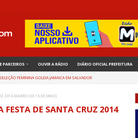
 E PARCEIROS
OUVIR A RÁDIO
DIÁRIO OFICIAL PREFEITURA
 SELEÇÃO FEMININA GOLEIA JAMAICA EM SALVADOR
 2014 (BAIRRO DA 13 DE MAIO)
 FESTA DE SANTA CRUZ 2014