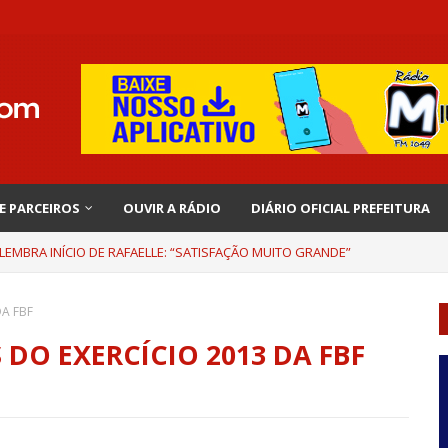
 E PARCEIROS
OUVIR A RÁDIO
DIÁRIO OFICIAL PREFEITURA
EMBRA INÍCIO DE RAFAELLE: “SATISFAÇÃO MUITO GRANDE”
A FBF
DO EXERCÍCIO 2013 DA FBF