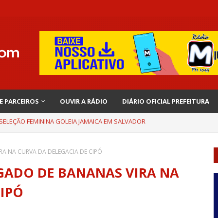
 E PARCEIROS
OUVIR A RÁDIO
DIÁRIO OFICIAL PREFEITURA
EMBRA INÍCIO DE RAFAELLE: “SATISFAÇÃO MUITO GRANDE”
A NA CURVA DA DELEGACIA DE CIPÓ
GADO DE BANANAS VIRA NA
CIPÓ