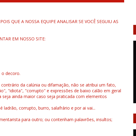
OIS QUE A NOSSA EQUIPE ANALISAR SE VOCÊ SEGUIU AS
NTAR EM NOSSO SITE:
u o decoro.
 contrário da calúnia ou difamação, não se atribui um fato,
", "idiota", "corrupto" e expressões de baixo calão em geral
a seja ainda maior caso seja praticada com elementos
drão, corrupto, burro, salafrário e por ai vai...
ntarista para outro; ou contenham palavrões, insultos;