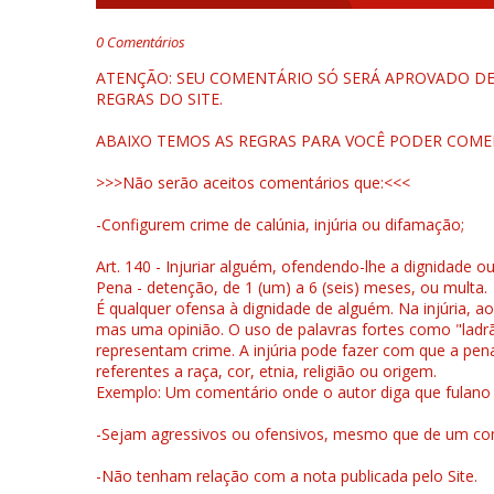
0 Comentários
ATENÇÃO: SEU COMENTÁRIO SÓ SERÁ APROVADO DEP
REGRAS DO SITE.
ABAIXO TEMOS AS REGRAS PARA VOCÊ PODER COME
>>>Não serão aceitos comentários que:<<<
-Configurem crime de calúnia, injúria ou difamação;
Art. 140 - Injuriar alguém, ofendendo-lhe a dignidade o
Pena - detenção, de 1 (um) a 6 (seis) meses, ou multa.
É qualquer ofensa à dignidade de alguém. Na injúria, ao
mas uma opinião. O uso de palavras fortes como "ladrão
representam crime. A injúria pode fazer com que a pen
referentes a raça, cor, etnia, religião ou origem.
Exemplo: Um comentário onde o autor diga que fulano é la
-Sejam agressivos ou ofensivos, mesmo que de um come
-Não tenham relação com a nota publicada pelo Site.