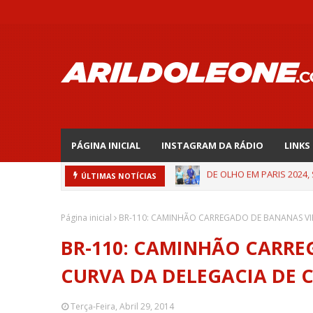
PÁGINA INICIAL
INSTAGRAM DA RÁDIO
LINKS
EDNALDO RODRIGUES REL
ÚLTIMAS NOTÍCIAS
Página inicial
BR-110: CAMINHÃO CARREGADO DE BANANAS VIR
BR-110: CAMINHÃO CARRE
CURVA DA DELEGACIA DE 
Terça-Feira, Abril 29, 2014