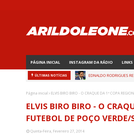
PÁGINA INICIAL
INSTAGRAM DA RÁDIO
LINKS
EDNALDO RODRIGUES REL
ÚLTIMAS NOTÍCIAS
Página inicial
ELVIS BIRO BIRO - O CRAQUE DA 1ª COPA REGION
ELVIS BIRO BIRO - O CRAQ
FUTEBOL DE POÇO VERDE/SE
Quinta-Feira, Fevereiro 27, 2014