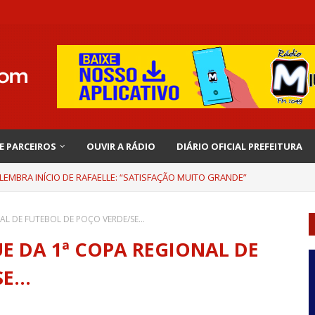
 E PARCEIROS
OUVIR A RÁDIO
DIÁRIO OFICIAL PREFEITURA
EMBRA INÍCIO DE RAFAELLE: “SATISFAÇÃO MUITO GRANDE”
AL DE FUTEBOL DE POÇO VERDE/SE...
UE DA 1ª COPA REGIONAL DE
...