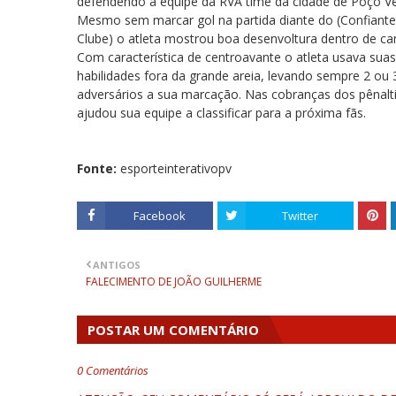
defendendo a equipe da RVA time da cidade de Poço Ve
Mesmo sem marcar gol na partida diante do (Confiante
Clube) o atleta mostrou boa desenvoltura dentro de c
Com característica de centroavante o atleta usava suas
habilidades fora da grande areia, levando sempre 2 ou 
adversários a sua marcação. Nas cobranças dos pênalti
ajudou sua equipe a classificar para a próxima fãs.
Fonte:
esporteinterativopv
Facebook
Twitter
ANTIGOS
FALECIMENTO DE JOÃO GUILHERME
POSTAR UM COMENTÁRIO
0 Comentários