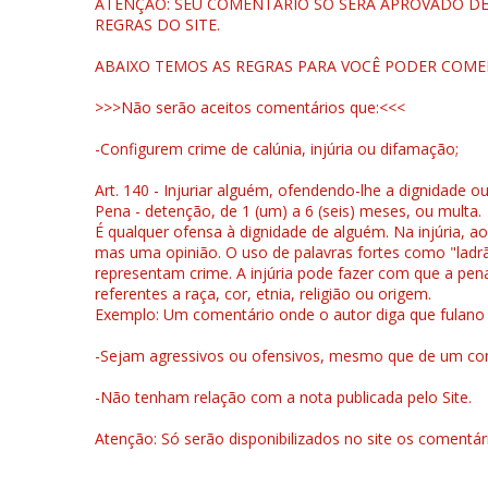
ATENÇÃO: SEU COMENTÁRIO SÓ SERÁ APROVADO DEP
REGRAS DO SITE.
ABAIXO TEMOS AS REGRAS PARA VOCÊ PODER COME
>>>Não serão aceitos comentários que:<<<
-Configurem crime de calúnia, injúria ou difamação;
Art. 140 - Injuriar alguém, ofendendo-lhe a dignidade o
Pena - detenção, de 1 (um) a 6 (seis) meses, ou multa.
É qualquer ofensa à dignidade de alguém. Na injúria, ao
mas uma opinião. O uso de palavras fortes como "ladrão
representam crime. A injúria pode fazer com que a pen
referentes a raça, cor, etnia, religião ou origem.
Exemplo: Um comentário onde o autor diga que fulano é la
-Sejam agressivos ou ofensivos, mesmo que de um come
-Não tenham relação com a nota publicada pelo Site.
Atenção: Só serão disponibilizados no site os comentá