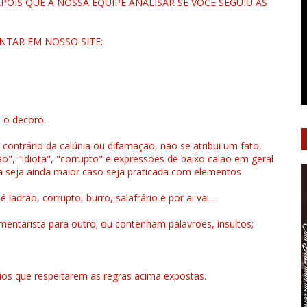
OIS QUE A NOSSA EQUIPE ANALISAR SE VOCÊ SEGUIU AS
NTAR EM NOSSO SITE:
u o decoro.
 contrário da calúnia ou difamação, não se atribui um fato,
", "idiota", "corrupto" e expressões de baixo calão em geral
a seja ainda maior caso seja praticada com elementos
drão, corrupto, burro, salafrário e por ai vai...
ntarista para outro; ou contenham palavrões, insultos;
rios que respeitarem as regras acima expostas.