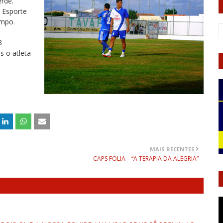
rde.
 Esporte
ampo.
3
s o atleta
MAIS RECENTES
CAPS FOLIA – “A TERAPIA DA ALEGRIA”