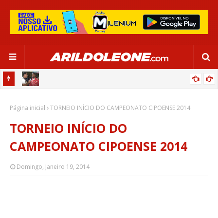
 GLOBO
CIPÓ BAHIA NO PROGRAMA BAHIA RURAL (REDE GLOBO - TV BAHIA)
Página inicial
02/06/2024
TORNEIO INÍCIO DO CAMPEONATO CIPOENSE 2014
TORNEIO INÍCIO DO
CAMPEONATO CIPOENSE 2014
Domingo, Janeiro 19, 2014