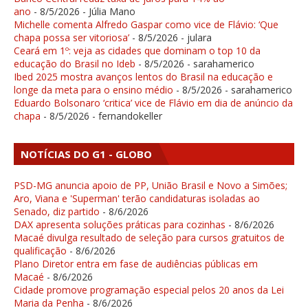
ano
- 8/5/2026
- Júlia Mano
Michelle comenta Alfredo Gaspar como vice de Flávio: ‘Que
chapa possa ser vitoriosa’
- 8/5/2026
- julara
Ceará em 1º: veja as cidades que dominam o top 10 da
educação do Brasil no Ideb
- 8/5/2026
- sarahamerico
Ibed 2025 mostra avanços lentos do Brasil na educação e
longe da meta para o ensino médio
- 8/5/2026
- sarahamerico
Eduardo Bolsonaro ‘critica’ vice de Flávio em dia de anúncio da
chapa
- 8/5/2026
- fernandokeller
NOTÍCIAS DO G1 - GLOBO
PSD-MG anuncia apoio de PP, União Brasil e Novo a Simões;
Aro, Viana e 'Superman' terão candidaturas isoladas ao
Senado, diz partido
- 8/6/2026
DAX apresenta soluções práticas para cozinhas
- 8/6/2026
Macaé divulga resultado de seleção para cursos gratuitos de
qualificação
- 8/6/2026
Plano Diretor entra em fase de audiências públicas em
Macaé
- 8/6/2026
Cidade promove programação especial pelos 20 anos da Lei
Maria da Penha
- 8/6/2026