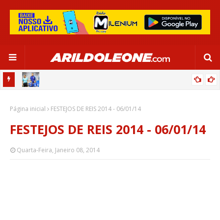
OR:
DE OLHO EM PARIS 2024, SELEÇÃO FEMININA GOLEIA JAMAICA EM
Página inicial
SALVADOR
FESTEJOS DE REIS 2014 - 06/01/14
FESTEJOS DE REIS 2014 - 06/01/14
Quarta-Feira, Janeiro 08, 2014