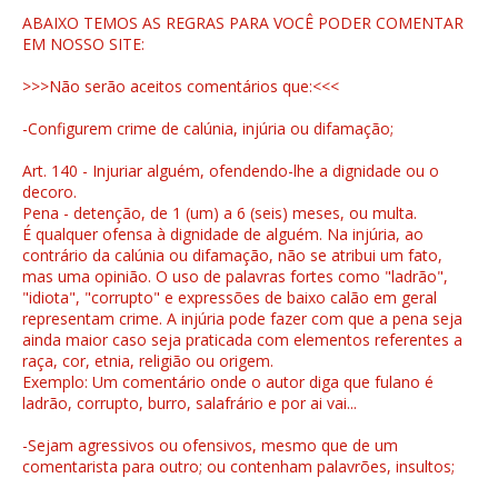
ABAIXO TEMOS AS REGRAS PARA VOCÊ PODER COMENTAR
EM NOSSO SITE:
>>>Não serão aceitos comentários que:<<<
-Configurem crime de calúnia, injúria ou difamação;
Art. 140 - Injuriar alguém, ofendendo-lhe a dignidade ou o
decoro.
Pena - detenção, de 1 (um) a 6 (seis) meses, ou multa.
É qualquer ofensa à dignidade de alguém. Na injúria, ao
contrário da calúnia ou difamação, não se atribui um fato,
mas uma opinião. O uso de palavras fortes como "ladrão",
"idiota", "corrupto" e expressões de baixo calão em geral
representam crime. A injúria pode fazer com que a pena seja
ainda maior caso seja praticada com elementos referentes a
raça, cor, etnia, religião ou origem.
Exemplo: Um comentário onde o autor diga que fulano é
ladrão, corrupto, burro, salafrário e por ai vai...
-Sejam agressivos ou ofensivos, mesmo que de um
comentarista para outro; ou contenham palavrões, insultos;