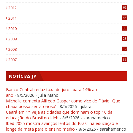
6
2012
62
1
2011
43
1
2010
33
1
2009
23
4
2008
17
1
2007
88
NOTÍCIAS JP
Banco Central reduz taxa de juros para 14% ao
ano
- 8/5/2026
- Júlia Mano
Michelle comenta Alfredo Gaspar como vice de Flávio: ‘Que
chapa possa ser vitoriosa’
- 8/5/2026
- julara
Ceará em 1º: veja as cidades que dominam o top 10 da
educação do Brasil no Ideb
- 8/5/2026
- sarahamerico
Ibed 2025 mostra avanços lentos do Brasil na educação e
longe da meta para o ensino médio
- 8/5/2026
- sarahamerico