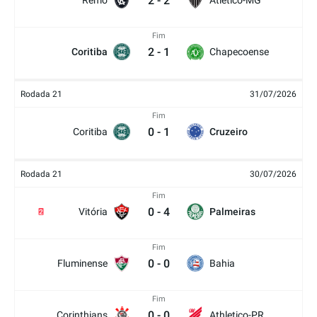
2
-
2
Remo
Atlético-MG
Fim
2
-
1
Coritiba
Chapecoense
Rodada 21
31/07/2026
Fim
0
-
1
Coritiba
Cruzeiro
Rodada 21
30/07/2026
Fim
0
-
4
Vitória
Palmeiras
2
Fim
0
-
0
Fluminense
Bahia
Fim
0
-
0
Corinthians
Athletico-PR