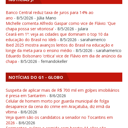
Banco Central reduz taxa de juros para 14% ao
ano
- 8/5/2026
- Júlia Mano
Michelle comenta Alfredo Gaspar como vice de Flávio: ‘Que
chapa possa ser vitoriosa’
- 8/5/2026
- julara
Ceará em 1º: veja as cidades que dominam o top 10 da
educação do Brasil no Ideb
- 8/5/2026
- sarahamerico
Ibed 2025 mostra avanços lentos do Brasil na educação e
longe da meta para o ensino médio
- 8/5/2026
- sarahamerico
Eduardo Bolsonaro ‘critica’ vice de Flávio em dia de anúncio da
chapa
- 8/5/2026
- fernandokeller
NOTÍCIAS DO G1 - GLOBO
Suspeita de aplicar mais de R$ 700 mil em golpes imobiliários
é presa em Santarém
- 8/6/2026
Celular de homem morto por guarda municipal de folga
desaparece da cena do crime em Araçatuba, diz irmã da
vítima
- 8/6/2026
Veja quem são os candidatos a senador no Tocantins em
2026
- 8/6/2026