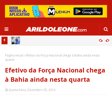
OR:
DE OLHO EM PARIS 2024, SELEÇÃO FEMININA GOLEIA JAMAICA EM
Página inicial
SALVADOR
Efetivo da Força Nacional chega à Bahia ainda nesta
quarta
Efetivo da Força Nacional chega
à Bahia ainda nesta quarta
Quinta-Feira, Dezembro 05, 2013