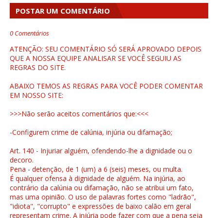
POSTAR UM COMENTÁRIO
0 Comentários
ATENÇÃO: SEU COMENTÁRIO SÓ SERÁ APROVADO DEPOIS
QUE A NOSSA EQUIPE ANALISAR SE VOCÊ SEGUIU AS
REGRAS DO SITE.
ABAIXO TEMOS AS REGRAS PARA VOCÊ PODER COMENTAR
EM NOSSO SITE:
>>>Não serão aceitos comentários que:<<<
-Configurem crime de calúnia, injúria ou difamação;
Art. 140 - Injuriar alguém, ofendendo-lhe a dignidade ou o
decoro.
Pena - detenção, de 1 (um) a 6 (seis) meses, ou multa.
É qualquer ofensa à dignidade de alguém. Na injúria, ao
contrário da calúnia ou difamação, não se atribui um fato,
mas uma opinião. O uso de palavras fortes como "ladrão",
"idiota", "corrupto" e expressões de baixo calão em geral
representam crime. A injúria pode fazer com que a pena seja