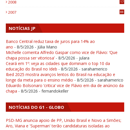
2008
17
1
2007
88
NOTÍCIAS JP
Banco Central reduz taxa de juros para 14% ao
ano
- 8/5/2026
- Júlia Mano
Michelle comenta Alfredo Gaspar como vice de Flávio: ‘Que
chapa possa ser vitoriosa’
- 8/5/2026
- julara
Ceará em 1º: veja as cidades que dominam o top 10 da
educação do Brasil no Ideb
- 8/5/2026
- sarahamerico
Ibed 2025 mostra avanços lentos do Brasil na educação e
longe da meta para o ensino médio
- 8/5/2026
- sarahamerico
Eduardo Bolsonaro ‘critica’ vice de Flávio em dia de anúncio da
chapa
- 8/5/2026
- fernandokeller
NOTÍCIAS DO G1 - GLOBO
PSD-MG anuncia apoio de PP, União Brasil e Novo a Simões;
Aro, Viana e 'Superman' terão candidaturas isoladas ao