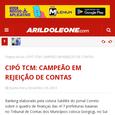
OR:
DE OLHO EM PARIS 2024, SELEÇÃO FEMININA GOLEIA JAMAICA EM
Página inicial
SALVADOR
CIPÓ TCM: CAMPEÃO EM REJEIÇÃO DE CONTAS
CIPÓ TCM: CAMPEÃO EM
REJEIÇÃO DE CONTAS
Quinta-Feira, Dezembro 26, 2013
Ranking elaborado pela coluna Satélite do Jornal Correio
sobre o quadro de finanças das 417 prefeituras baianas
no Tribunal de Contas dos Municípios coloca Gongogi, no Sul