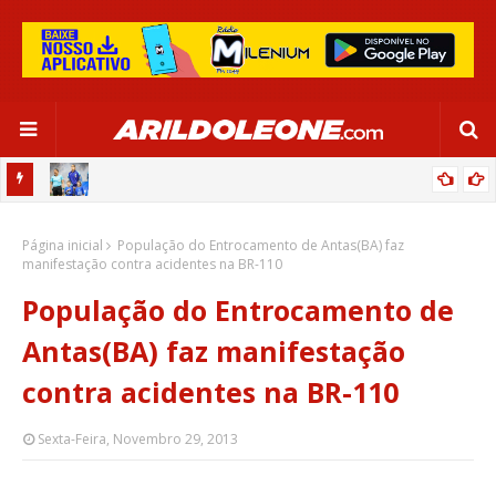
OR:
DE OLHO EM PARIS 2024, SELEÇÃO FEMININA GOLEIA JAMAICA EM
Página inicial
SALVADOR
População do Entrocamento de Antas(BA) faz
manifestação contra acidentes na BR-110
População do Entrocamento de
Antas(BA) faz manifestação
contra acidentes na BR-110
Sexta-Feira, Novembro 29, 2013