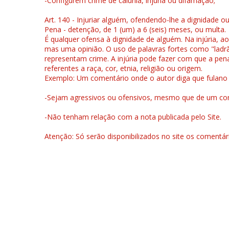
-Configurem crime de calúnia, injúria ou difamação;
Art. 140 - Injuriar alguém, ofendendo-lhe a dignidade o
Pena - detenção, de 1 (um) a 6 (seis) meses, ou multa.
É qualquer ofensa à dignidade de alguém. Na injúria, ao
mas uma opinião. O uso de palavras fortes como "ladrão
representam crime. A injúria pode fazer com que a pen
referentes a raça, cor, etnia, religião ou origem.
Exemplo: Um comentário onde o autor diga que fulano é la
-Sejam agressivos ou ofensivos, mesmo que de um come
-Não tenham relação com a nota publicada pelo Site.
Atenção: Só serão disponibilizados no site os comentá