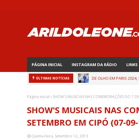
PÁGINA INICIAL
INSTAGRAM DA RÁDIO
LINKS
DE OLHO EM PARIS 2024,
ÚLTIMAS NOTÍCIAS
Página inicial
SHOW'S MUSICAIS NAS COMEMORAÇÕES DO 7 DE 
SHOW'S MUSICAIS NAS C
SETEMBRO EM CIPÓ (07-09-
Quinta-Feira, Setembro 12, 2013