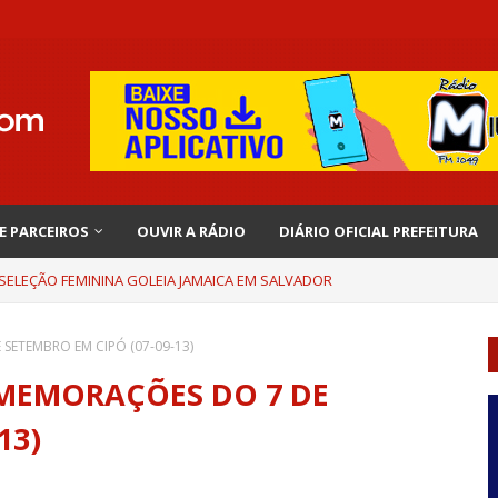
 E PARCEIROS
OUVIR A RÁDIO
DIÁRIO OFICIAL PREFEITURA
 SELEÇÃO FEMININA GOLEIA JAMAICA EM SALVADOR
SETEMBRO EM CIPÓ (07-09-13)
OMEMORAÇÕES DO 7 DE
13)