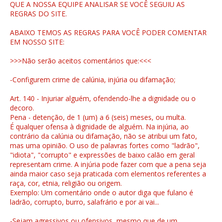
QUE A NOSSA EQUIPE ANALISAR SE VOCÊ SEGUIU AS
REGRAS DO SITE.
ABAIXO TEMOS AS REGRAS PARA VOCÊ PODER COMENTAR
EM NOSSO SITE:
>>>Não serão aceitos comentários que:<<<
-Configurem crime de calúnia, injúria ou difamação;
Art. 140 - Injuriar alguém, ofendendo-lhe a dignidade ou o
decoro.
Pena - detenção, de 1 (um) a 6 (seis) meses, ou multa.
É qualquer ofensa à dignidade de alguém. Na injúria, ao
contrário da calúnia ou difamação, não se atribui um fato,
mas uma opinião. O uso de palavras fortes como "ladrão",
"idiota", "corrupto" e expressões de baixo calão em geral
representam crime. A injúria pode fazer com que a pena seja
ainda maior caso seja praticada com elementos referentes a
raça, cor, etnia, religião ou origem.
Exemplo: Um comentário onde o autor diga que fulano é
ladrão, corrupto, burro, salafrário e por ai vai...
-Sejam agressivos ou ofensivos, mesmo que de um