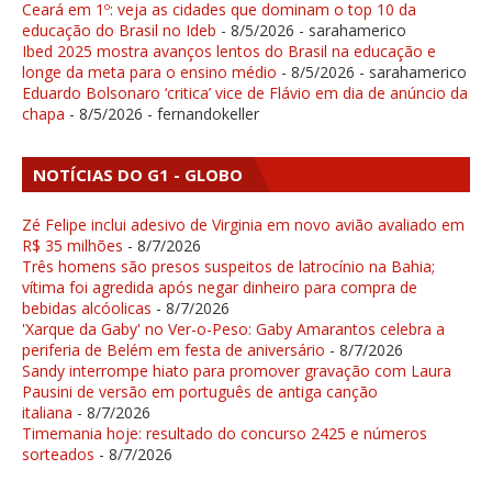
Ceará em 1º: veja as cidades que dominam o top 10 da
educação do Brasil no Ideb
- 8/5/2026
- sarahamerico
Ibed 2025 mostra avanços lentos do Brasil na educação e
longe da meta para o ensino médio
- 8/5/2026
- sarahamerico
Eduardo Bolsonaro ‘critica’ vice de Flávio em dia de anúncio da
chapa
- 8/5/2026
- fernandokeller
NOTÍCIAS DO G1 - GLOBO
Zé Felipe inclui adesivo de Virginia em novo avião avaliado em
R$ 35 milhões
- 8/7/2026
Três homens são presos suspeitos de latrocínio na Bahia;
vítima foi agredida após negar dinheiro para compra de
bebidas alcóolicas
- 8/7/2026
'Xarque da Gaby' no Ver-o-Peso: Gaby Amarantos celebra a
periferia de Belém em festa de aniversário
- 8/7/2026
Sandy interrompe hiato para promover gravação com Laura
Pausini de versão em português de antiga canção
italiana
- 8/7/2026
Timemania hoje: resultado do concurso 2425 e números
sorteados
- 8/7/2026