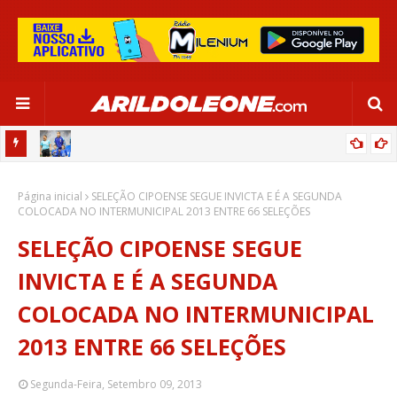
OR:
DE OLHO EM PARIS 2024, SELEÇÃO FEMININA GOLEIA JAMAICA EM
Página inicial
SALVADOR
SELEÇÃO CIPOENSE SEGUE INVICTA E É A SEGUNDA
COLOCADA NO INTERMUNICIPAL 2013 ENTRE 66 SELEÇÕES
SELEÇÃO CIPOENSE SEGUE
INVICTA E É A SEGUNDA
COLOCADA NO INTERMUNICIPAL
2013 ENTRE 66 SELEÇÕES
Segunda-Feira, Setembro 09, 2013