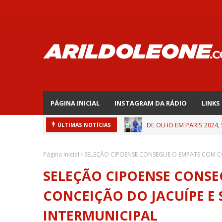
PÁGINA INICIAL
INSTAGRAM DA RÁDIO
LINKS
DE OLHO EM PARIS 2024,
ÚLTIMAS NOTÍCIAS
Página inicial
SELEÇÃO CIPOENSE CONSEGUE O EMPATE COM CO
SELEÇÃO CIPOENSE CONS
CONCEIÇÃO DO JACUÍPE E 
INTERMUNICIPAL