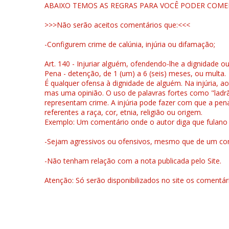
ABAIXO TEMOS AS REGRAS PARA VOCÊ PODER COME
>>>Não serão aceitos comentários que:<<<
-Configurem crime de calúnia, injúria ou difamação;
Art. 140 - Injuriar alguém, ofendendo-lhe a dignidade o
Pena - detenção, de 1 (um) a 6 (seis) meses, ou multa.
É qualquer ofensa à dignidade de alguém. Na injúria, ao
mas uma opinião. O uso de palavras fortes como "ladrão
representam crime. A injúria pode fazer com que a pen
referentes a raça, cor, etnia, religião ou origem.
Exemplo: Um comentário onde o autor diga que fulano é la
-Sejam agressivos ou ofensivos, mesmo que de um come
-Não tenham relação com a nota publicada pelo Site.
Atenção: Só serão disponibilizados no site os comentá