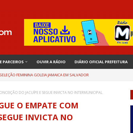
 E PARCEIROS
OUVIR A RÁDIO
DIÁRIO OFICIAL PREFEITURA
 SELEÇÃO FEMININA GOLEIA JAMAICA EM SALVADOR
NCEIÇÃO DO JACUÍPE E SEGUE INVICTA NO INTERMUNICIPAL
EGUE O EMPATE COM
SEGUE INVICTA NO