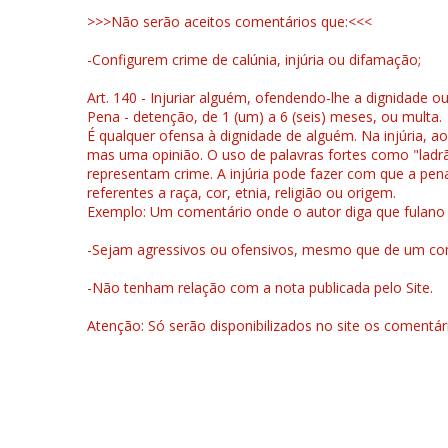
>>>Não serão aceitos comentários que:<<<
-Configurem crime de calúnia, injúria ou difamação;
Art. 140 - Injuriar alguém, ofendendo-lhe a dignidade o
Pena - detenção, de 1 (um) a 6 (seis) meses, ou multa.
É qualquer ofensa à dignidade de alguém. Na injúria, ao
mas uma opinião. O uso de palavras fortes como "ladrão
representam crime. A injúria pode fazer com que a pen
referentes a raça, cor, etnia, religião ou origem.
Exemplo: Um comentário onde o autor diga que fulano é la
-Sejam agressivos ou ofensivos, mesmo que de um come
-Não tenham relação com a nota publicada pelo Site.
Atenção: Só serão disponibilizados no site os comentá