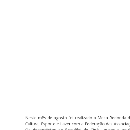
Neste mês de agosto foi realizado a Mesa Redonda de 
Cultura, Esporte e Lazer com a Federação das Associa
Os desportistas de futevôlei de Cipó, jovens e a