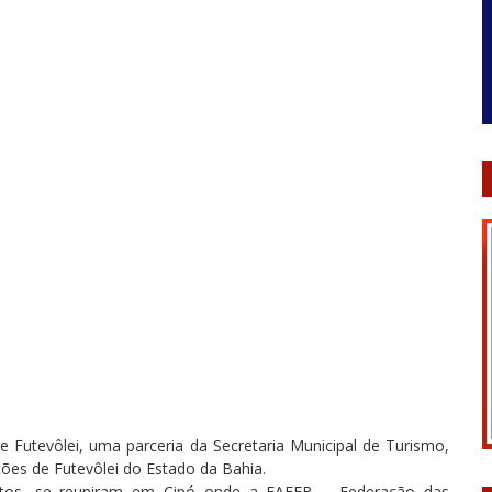
Futevôlei, uma parceria da Secretaria Municipal de Turismo,
ções de Futevôlei do Estado da Bahia.
dultos, se reuniram em Cipó onde a FAFEB – Federação das