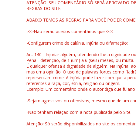
ATENÇÃO: SEU COMENTÁRIO SÓ SERÁ APROVADO DEP
REGRAS DO SITE.
ABAIXO TEMOS AS REGRAS PARA VOCÊ PODER COME
>>>Não serão aceitos comentários que:<<<
-Configurem crime de calúnia, injúria ou difamação;
Art. 140 - Injuriar alguém, ofendendo-lhe a dignidade o
Pena - detenção, de 1 (um) a 6 (seis) meses, ou multa.
É qualquer ofensa à dignidade de alguém. Na injúria, ao
mas uma opinião. O uso de palavras fortes como "ladrão
representam crime. A injúria pode fazer com que a pen
referentes a raça, cor, etnia, religião ou origem.
Exemplo: Um comentário onde o autor diga que fulano é la
-Sejam agressivos ou ofensivos, mesmo que de um come
-Não tenham relação com a nota publicada pelo Site.
Atenção: Só serão disponibilizados no site os comentá