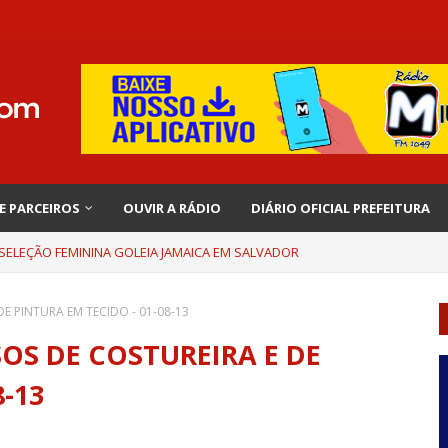
 E PARCEIROS
OUVIR A RÁDIO
DIÁRIO OFICIAL PREFEITURA
 SELEÇÃO FEMININA GOLEIA JAMAICA EM SALVADOR
 PINTURA EM TECIDO - 01-08-13
S DE COSTUREIRA E DE
8-13