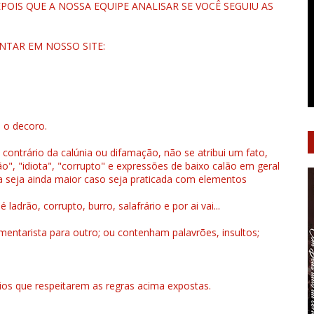
OIS QUE A NOSSA EQUIPE ANALISAR SE VOCÊ SEGUIU AS
NTAR EM NOSSO SITE:
u o decoro.
 contrário da calúnia ou difamação, não se atribui um fato,
", "idiota", "corrupto" e expressões de baixo calão em geral
a seja ainda maior caso seja praticada com elementos
drão, corrupto, burro, salafrário e por ai vai...
ntarista para outro; ou contenham palavrões, insultos;
rios que respeitarem as regras acima expostas.