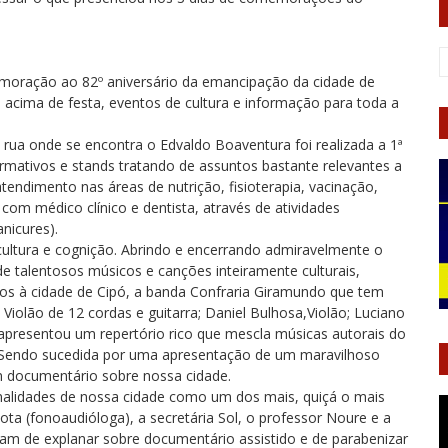
oração ao 82º aniversário da emancipação da cidade de
 acima de festa, eventos de cultura e informação para toda a
rua onde se encontra o Edvaldo Boaventura foi realizada a 1ª
formativos e stands tratando de assuntos bastante relevantes a
tendimento nas áreas de nutrição, fisioterapia, vacinação,
com médico clínico e dentista, através de atividades
nicures).
cultura e cognição. Abrindo e encerrando admiravelmente o
 talentosos músicos e canções inteiramente culturais,
ados à cidade de Cipó, a banda Confraria Giramundo que tem
Violão de 12 cordas e guitarra; Daniel Bulhosa,Violão; Luciano
apresentou um repertório rico que mescla músicas autorais do
a. Sendo sucedida por uma apresentação de um maravilhoso
m documentário sobre nossa cidade.
idades de nossa cidade como um dos mais, quiçá o mais
ta (fonoaudióloga), a secretária Sol, o professor Noure e a
ram de explanar sobre documentário assistido e de parabenizar