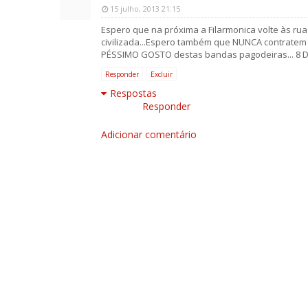
15 julho, 2013 21:15
Espero que na próxima a Filarmonica volte às ruas
civilizada...Espero também que NUNCA contratem 
PÉSSIMO GOSTO destas bandas pagodeiras... 8 DE 
Responder
Excluir
Respostas
Responder
Adicionar comentário