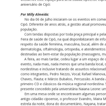
aniversário de Cipó:
Por Milly Almeida:
No dia 06 de Julho iniciaram-se os eventos em comem
Cipó. Diferente de anos atrás, a gestão atual promoveu
população.
Com tendas dispostas por toda praça principal e pela 
Feira de saúde de Cipó, na qual disponibilizaram de in
respeito da saúde feminina, masculina, bucal, além de a
dermatologia, oftalmologia, ortopedia, e atendimentos 
destinadas ao bem-estar da população (massagens, ma
A feira, ao mais tardar, cedeu lugar a um espaço de 
evento, nada mais, nada menos que uma banda local, de
nordestinas e inclusive tratando de assuntos relacion
como integrantes, Pedro Nezzo, Vocal; Rafael Vilanova, 
Chaves, Flauta; e Márcio Bubaloo, Percussão. A banda 
primeiro CD e clássicos da música regional nordestin
presente concedido pela universitária Naiana Leone: u
Em uma mesa onde se encontravam algumas personal
antigo cidadão cipoense, o professor Evandro, Maira Mo
estrela da noite, dona do documentário, Nayana, trata