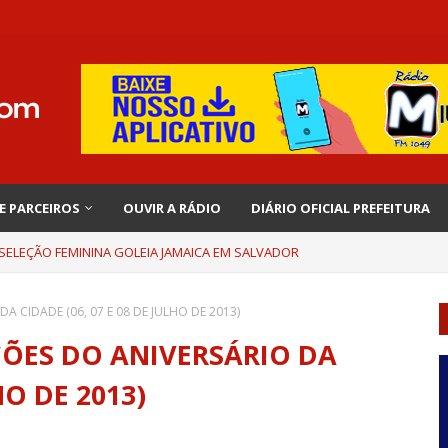
 E PARCEIROS
OUVIR A RÁDIO
DIÁRIO OFICIAL PREFEITURA
 SELEÇÃO FEMININA GOLEIA JAMAICA EM SALVADOR
CIDADE (06, 07 E 08 DE JULHO DE 2013)
ES DO ANIVERSÁRIO DA
HO DE 2013)