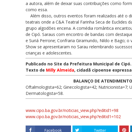
a autora, além de deixar suas contribuições como forma
como essa.
Além disso, outros eventos foram realizados até o di
teatrais onde a C&A Teatral Farinha Seca de Euclides
grupo algodões encena. A comédia romântica encantou 
de Cipó. Saraus com encontro de bandas com destaque 
e Suriá Perrone; Confraria Giramundo, Nildo e Bago; o 
Show se apresentaram no Sarau relembrando sucessos 
crianças e adolescentes.
Publicado no Site da Prefeitura Municipal de Cipó.
Texto de
Milly Almeida
, cidadã cipoense expressa
BALANÇO DE ATENDIMENTOS
Oftalmologista=62; Ginecologista=42; Nutricionista=7; U
Dermatologista=58.
www.cipo.ba.gov.br/noticias_view.php?editid1=98
www.cipo.ba.gov.br/noticias_view.php?editid1=102
Facebook
Twitter