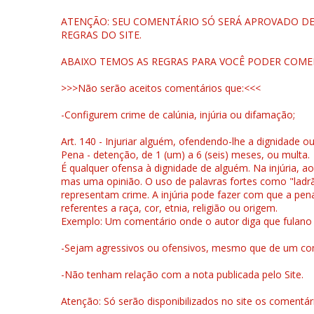
ATENÇÃO: SEU COMENTÁRIO SÓ SERÁ APROVADO DEP
REGRAS DO SITE.
ABAIXO TEMOS AS REGRAS PARA VOCÊ PODER COME
>>>Não serão aceitos comentários que:<<<
-Configurem crime de calúnia, injúria ou difamação;
Art. 140 - Injuriar alguém, ofendendo-lhe a dignidade o
Pena - detenção, de 1 (um) a 6 (seis) meses, ou multa.
É qualquer ofensa à dignidade de alguém. Na injúria, ao
mas uma opinião. O uso de palavras fortes como "ladrão
representam crime. A injúria pode fazer com que a pen
referentes a raça, cor, etnia, religião ou origem.
Exemplo: Um comentário onde o autor diga que fulano é la
-Sejam agressivos ou ofensivos, mesmo que de um come
-Não tenham relação com a nota publicada pelo Site.
Atenção: Só serão disponibilizados no site os comentá