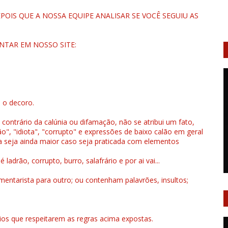
OIS QUE A NOSSA EQUIPE ANALISAR SE VOCÊ SEGUIU AS
NTAR EM NOSSO SITE:
u o decoro.
 contrário da calúnia ou difamação, não se atribui um fato,
", "idiota", "corrupto" e expressões de baixo calão em geral
a seja ainda maior caso seja praticada com elementos
drão, corrupto, burro, salafrário e por ai vai...
ntarista para outro; ou contenham palavrões, insultos;
rios que respeitarem as regras acima expostas.