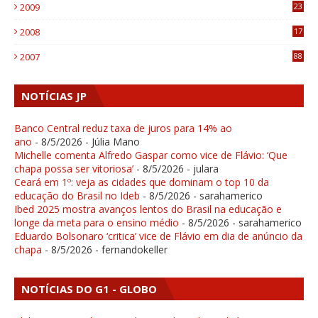
2009
23
4
2008
17
1
2007
88
NOTÍCIAS JP
Banco Central reduz taxa de juros para 14% ao
ano
- 8/5/2026
- Júlia Mano
Michelle comenta Alfredo Gaspar como vice de Flávio: ‘Que
chapa possa ser vitoriosa’
- 8/5/2026
- julara
Ceará em 1º: veja as cidades que dominam o top 10 da
educação do Brasil no Ideb
- 8/5/2026
- sarahamerico
Ibed 2025 mostra avanços lentos do Brasil na educação e
longe da meta para o ensino médio
- 8/5/2026
- sarahamerico
Eduardo Bolsonaro ‘critica’ vice de Flávio em dia de anúncio da
chapa
- 8/5/2026
- fernandokeller
NOTÍCIAS DO G1 - GLOBO