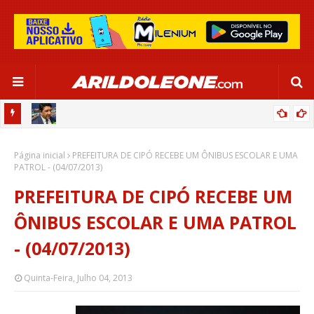
CA EM
EDNALDO RODRIGUES RELEMBRA INÍCIO DE RAFAELLE:
Página inicial
“SATISFAÇÃO MUITO GRANDE”
PREFEITURA DE CIPÓ RECEBE UM ÔNIBUS ESCOLAR E UMA
PATROL - (04/07/2013)
PREFEITURA DE CIPÓ RECEBE UM
ÔNIBUS ESCOLAR E UMA PATROL
- (04/07/2013)
Quinta-Feira, Julho 04, 2013