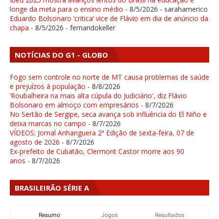
longe da meta para o ensino médio
- 8/5/2026
- sarahamerico
Eduardo Bolsonaro ‘critica’ vice de Flávio em dia de anúncio da
chapa
- 8/5/2026
- fernandokeller
NOTÍCIAS DO G1 - GLOBO
Fogo sem controle no norte de MT causa problemas de saúde
e prejuízos à população
- 8/8/2026
‘Roubalheira na mais alta cúpula do Judiciário', diz Flávio
Bolsonaro em almoço com empresários
- 8/7/2026
No Sertão de Sergipe, seca avança sob influência do El Niño e
deixa marcas no campo
- 8/7/2026
VÍDEOS: Jornal Anhanguera 2ª Edição de sexta-feira, 07 de
agosto de 2026
- 8/7/2026
Ex-prefeito de Cubatão, Clermont Castor morre aos 90
anos
- 8/7/2026
BRASILEIRÃO SÉRIE A
Resumo
Jogos
Resultados