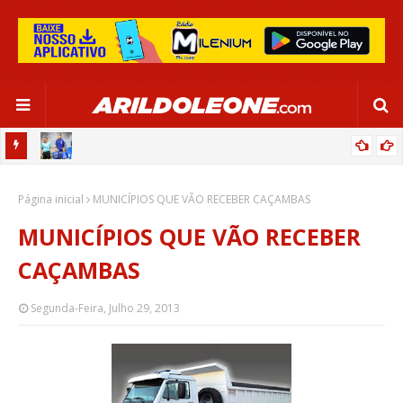
OR:
DE OLHO EM PARIS 2024, SELEÇÃO FEMININA GOLEIA JAMAICA EM
Página inicial
SALVADOR
MUNICÍPIOS QUE VÃO RECEBER CAÇAMBAS
MUNICÍPIOS QUE VÃO RECEBER
CAÇAMBAS
Segunda-Feira, Julho 29, 2013