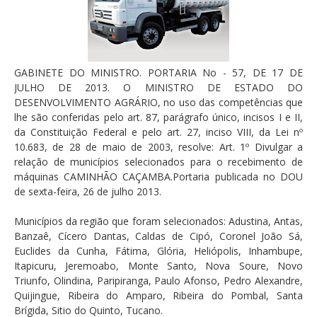
GABINETE DO MINISTRO. PORTARIA No - 57, DE 17 DE
JULHO DE 2013. O MINISTRO DE ESTADO DO
DESENVOLVIMENTO AGRÁRIO, no uso das competências que
lhe são conferidas pelo art. 87, parágrafo único, incisos I e II,
da Constituição Federal e pelo art. 27, inciso VIII, da Lei nº
10.683, de 28 de maio de 2003, resolve: Art. 1º Divulgar a
relação de municípios selecionados para o recebimento de
máquinas CAMINHÃO CAÇAMBA.Portaria publicada no DOU
de sexta-feira, 26 de julho 2013.
Municípios da região que foram selecionados: Adustina, Antas,
Banzaê, Cícero Dantas, Caldas de Cipó, Coronel João Sá,
Euclides da Cunha, Fátima, Glória, Heliópolis, Inhambupe,
Itapicuru, Jeremoabo, Monte Santo, Nova Soure, Novo
Triunfo, Olindina, Paripiranga, Paulo Afonso, Pedro Alexandre,
Quijingue, Ribeira do Amparo, Ribeira do Pombal, Santa
Brígida, Sitio do Quinto, Tucano.