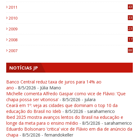
1
2011
43
1
2010
33
1
2009
23
4
2008
17
1
2007
88
NOTÍCIAS JP
Banco Central reduz taxa de juros para 14% ao
ano
- 8/5/2026
- Júlia Mano
Michelle comenta Alfredo Gaspar como vice de Flávio: ‘Que
chapa possa ser vitoriosa’
- 8/5/2026
- julara
Ceará em 1º: veja as cidades que dominam o top 10 da
educação do Brasil no Ideb
- 8/5/2026
- sarahamerico
Ibed 2025 mostra avanços lentos do Brasil na educação e
longe da meta para o ensino médio
- 8/5/2026
- sarahamerico
Eduardo Bolsonaro ‘critica’ vice de Flávio em dia de anúncio da
chapa
- 8/5/2026
- fernandokeller