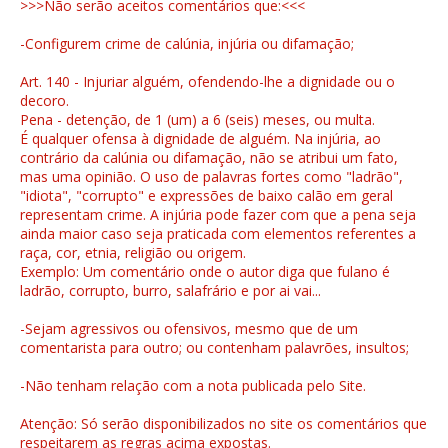
>>>Não serão aceitos comentários que:<<<
-Configurem crime de calúnia, injúria ou difamação;
Art. 140 - Injuriar alguém, ofendendo-lhe a dignidade ou o
decoro.
Pena - detenção, de 1 (um) a 6 (seis) meses, ou multa.
É qualquer ofensa à dignidade de alguém. Na injúria, ao
contrário da calúnia ou difamação, não se atribui um fato,
mas uma opinião. O uso de palavras fortes como "ladrão",
"idiota", "corrupto" e expressões de baixo calão em geral
representam crime. A injúria pode fazer com que a pena seja
ainda maior caso seja praticada com elementos referentes a
raça, cor, etnia, religião ou origem.
Exemplo: Um comentário onde o autor diga que fulano é
ladrão, corrupto, burro, salafrário e por ai vai...
-Sejam agressivos ou ofensivos, mesmo que de um
comentarista para outro; ou contenham palavrões, insultos;
-Não tenham relação com a nota publicada pelo Site.
Atenção: Só serão disponibilizados no site os comentários que
respeitarem as regras acima expostas.