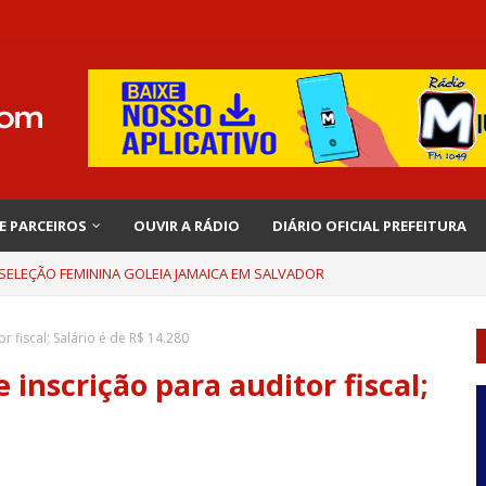
 E PARCEIROS
OUVIR A RÁDIO
DIÁRIO OFICIAL PREFEITURA
 SELEÇÃO FEMININA GOLEIA JAMAICA EM SALVADOR
r fiscal; Salário é de R$ 14.280
 inscrição para auditor fiscal;