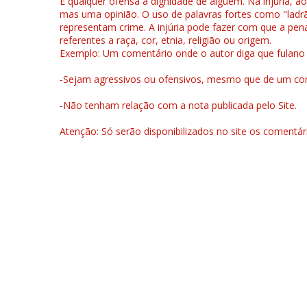
É qualquer ofensa à dignidade de alguém. Na injúria, ao
mas uma opinião. O uso de palavras fortes como "ladrão
representam crime. A injúria pode fazer com que a pen
referentes a raça, cor, etnia, religião ou origem.
Exemplo: Um comentário onde o autor diga que fulano é la
-Sejam agressivos ou ofensivos, mesmo que de um come
-Não tenham relação com a nota publicada pelo Site.
Atenção: Só serão disponibilizados no site os comentá