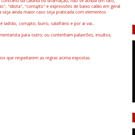
 contrário da calúnia ou difamação, não se atribui um fato,
", "idiota", "corrupto" e expressões de baixo calão em geral
a seja ainda maior caso seja praticada com elementos
drão, corrupto, burro, salafrário e por ai vai...
ntarista para outro; ou contenham palavrões, insultos;
rios que respeitarem as regras acima expostas.