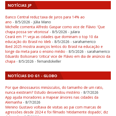
NOTÍCIAS JP
Banco Central reduz taxa de juros para 14% ao
ano
- 8/5/2026
- Júlia Mano
Michelle comenta Alfredo Gaspar como vice de Flávio: ‘Que
chapa possa ser vitoriosa’
- 8/5/2026
- julara
Ceará em 1º: veja as cidades que dominam o top 10 da
educação do Brasil no Ideb
- 8/5/2026
- sarahamerico
Ibed 2025 mostra avanços lentos do Brasil na educação e
longe da meta para o ensino médio
- 8/5/2026
- sarahamerico
Eduardo Bolsonaro ‘critica’ vice de Flávio em dia de anúncio da
chapa
- 8/5/2026
- fernandokeller
NOTÍCIAS DO G1 - GLOBO
Por que dinossauros minúsculos, do tamanho de um rato,
nunca existiram? Estudo desvendou mistério
- 8/7/2026
App ajuda moradores a mapear árvores nas cidades da
Alemanha
- 8/7/2026
Menino Gustavo voltava de visitas ao pai com marcas de
agressões desde 2024 e foi filmado ‘nitidamente dopado’, diz