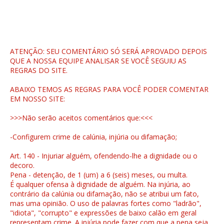
ATENÇÃO: SEU COMENTÁRIO SÓ SERÁ APROVADO DEPOIS
QUE A NOSSA EQUIPE ANALISAR SE VOCÊ SEGUIU AS
REGRAS DO SITE.
ABAIXO TEMOS AS REGRAS PARA VOCÊ PODER COMENTAR
EM NOSSO SITE:
>>>Não serão aceitos comentários que:<<<
-Configurem crime de calúnia, injúria ou difamação;
Art. 140 - Injuriar alguém, ofendendo-lhe a dignidade ou o
decoro.
Pena - detenção, de 1 (um) a 6 (seis) meses, ou multa.
É qualquer ofensa à dignidade de alguém. Na injúria, ao
contrário da calúnia ou difamação, não se atribui um fato,
mas uma opinião. O uso de palavras fortes como "ladrão",
"idiota", "corrupto" e expressões de baixo calão em geral
representam crime. A injúria pode fazer com que a pena seja