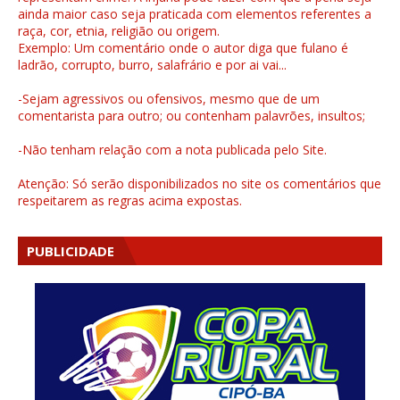
ainda maior caso seja praticada com elementos referentes a
raça, cor, etnia, religião ou origem.
Exemplo: Um comentário onde o autor diga que fulano é
ladrão, corrupto, burro, salafrário e por ai vai...
-Sejam agressivos ou ofensivos, mesmo que de um
comentarista para outro; ou contenham palavrões, insultos;
-Não tenham relação com a nota publicada pelo Site.
Atenção: Só serão disponibilizados no site os comentários que
respeitarem as regras acima expostas.
PUBLICIDADE