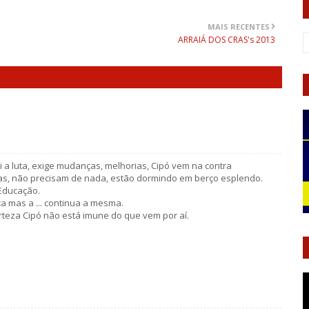
MAIS RECENTES
ARRAIÁ DOS CRAS's 2013
 a luta, exige mudanças, melhorias, Cipó vem na contra
as, não precisam de nada, estão dormindo em berço esplendo.
 Educação.
ca mas a ... continua a mesma.
erteza Cipó não está imune do que vem por aí.