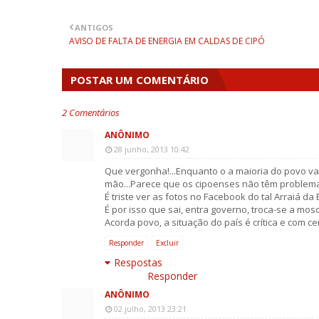
ANTIGOS
AVISO DE FALTA DE ENERGIA EM CALDAS DE CIPÓ
POSTAR UM COMENTÁRIO
2 Comentários
ANÔNIMO
28 junho, 2013 10:42
Que vergonha!...Enquanto o a maioria do povo vai
mão...Parece que os cipoenses não têm problem
É triste ver as fotos no Facebook do tal Arraiá da
É por isso que sai, entra governo, troca-se a mos
Acorda povo, a situação do país é crítica e com c
Responder
Excluir
Respostas
Responder
ANÔNIMO
02 julho, 2013 23:21