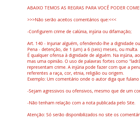
ABAIXO TEMOS AS REGRAS PARA VOCÊ PODER COME
>>>Não serão aceitos comentários que:<<<
-Configurem crime de calúnia, injúria ou difamação;
Art. 140 - Injuriar alguém, ofendendo-lhe a dignidade o
Pena - detenção, de 1 (um) a 6 (seis) meses, ou multa.
É qualquer ofensa à dignidade de alguém. Na injúria, ao
mas uma opinião. O uso de palavras fortes como "ladrão
representam crime. A injúria pode fazer com que a pen
referentes a raça, cor, etnia, religião ou origem.
Exemplo: Um comentário onde o autor diga que fulano é la
-Sejam agressivos ou ofensivos, mesmo que de um come
-Não tenham relação com a nota publicada pelo Site.
Atenção: Só serão disponibilizados no site os comentá