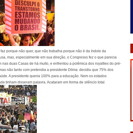
faz porque não quer, que não trabalha porque não é da índole da
ifusa, mas, especialmente em sua direção, o Congresso fez o que parecia
nas duas Casas de há muito, e enfrentou a polêmica dos royalties do pré-
 mas não tanto com pretendia a presidente Dilma: decidiu que 75% dos
saúde. A presidente queria 100% para a educação. Nem os estados
da tinham disseram palavra. Acataram em forma de silêncio total.