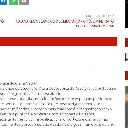
MAIS RECENTES
IPÓ
NAIANA LEONE LANÇA DOCUMENTÁRIO - CIPÓ: UM RETRATO
QUE FIZ PARA LEMBRAR
lógica do Cisne Negro”.
omo onze de setembro. Até a descoberta da Austrália, acreditava-se
isnes negros fossem ali descobertos.
ho o desenrolar das manifestações que se espalham por todo o
il de ser compreendido. É certo que levará algum tempo para se
r identificados. O recado mais evidente é a insatisfação com o
serviços públicos e os gastos com as copas de futebol.
contentamento com a politica, com os políticos e com algumas
contecimentos percebe-se que desde as eleições municipais do ano