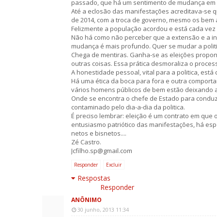
passado, que há um sentimento de mudança em v
Até a eclosão das manifestações acreditava-se qu
de 2014, com a troca de governo, mesmo os bem 
Felizmente a população acordou e está cada vez 
Não há como não perceber que a extensão e a i
mudança é mais profundo. Quer se mudar a politic
Chega de mentiras. Ganha-se as eleições propo
outras coisas. Essa prática desmoraliza o processo
A honestidade pessoal, vital para a politica, es
Há uma ética da boca para fora e outra comportam
vários homens públicos de bem estão deixando a 
Onde se encontra o chefe de Estado para conduzir
contaminado pelo dia-a-dia da politica.
É preciso lembrar: eleição é um contrato em que o
entusiasmo patriótico das manifestações, há esp
netos e bisnetos....
Zé Castro.
Jcfilho.sp@gmail.com
Responder
Excluir
Respostas
Responder
ANÔNIMO
30 junho, 2013 11:34