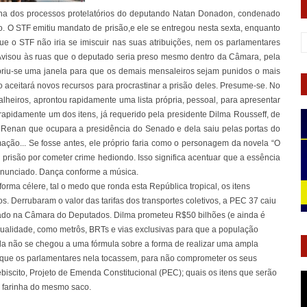
na dos processos protelatórios do deputando Natan Donadon, condenado
o. O STF emitiu mandato de prisão,e ele se entregou nesta sexta, enquanto
 o STF não iria se imiscuir nas suas atribuições, nem os parlamentares
Avisou às ruas que o deputado seria preso mesmo dentro da Câmara, pela
 Abriu-se uma janela para que os demais mensaleiros sejam punidos o mais
o aceitará novos recursos para procrastinar a prisão deles. Presume-se. No
heiros, aprontou rapidamente uma lista própria, pessoal, para apresentar
 rapidamente um dos itens, já requerido pela presidente Dilma Rousseff, de
o Renan que ocupara a presidência do Senado e dela saiu pelas portas do
mação... Se fosse antes, ele próprio faria como o personagem da novela “O
a prisão por cometer crime hediondo. Isso significa acentuar que a essência
enunciado. Dança conforme a música.
orma célere, tal o medo que ronda esta República tropical, os itens
. Derrubaram o valor das tarifas dos transportes coletivos, a PEC 37 caiu
vado na Câmara do Deputados. Dilma prometeu R$50 bilhões (e ainda é
e qualidade, como metrôs, BRTs e vias exclusivas para que a população
nda não se chegou a uma fórmula sobre a forma de realizar uma ampla
m que os parlamentares nela tocassem, para não comprometer os seus
ebiscito, Projeto de Emenda Constitucional (PEC); quais os itens que serão
s farinha do mesmo saco.