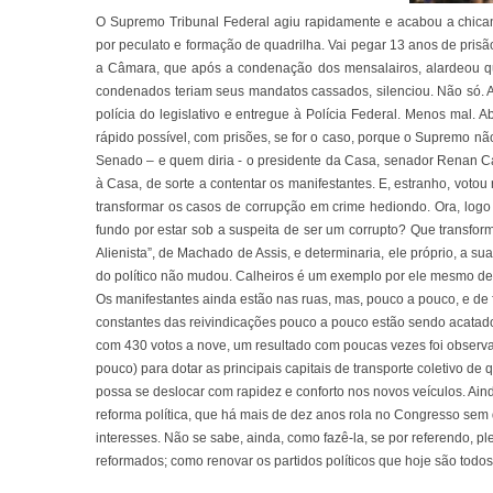
O Supremo Tribunal Federal agiu rapidamente e acabou a chica
por peculato e formação de quadrilha. Vai pegar 13 anos de prisã
a Câmara, que após a condenação dos mensalairos, alardeou que
condenados teriam seus mandatos cassados, silenciou. Não só. 
polícia do legislativo e entregue à Polícia Federal. Menos mal.
rápido possível, com prisões, se for o caso, porque o Supremo nã
Senado – e quem diria - o presidente da Casa, senador Renan Cal
à Casa, de sorte a contentar os manifestantes. E, estranho, votou
transformar os casos de corrupção em crime hediondo. Ora, log
fundo por estar sob a suspeita de ser um corrupto? Que transfor
Alienista”, de Machado de Assis, e determinaria, ele próprio, a su
do político não mudou. Calheiros é um exemplo por ele mesmo d
Os manifestantes ainda estão nas ruas, mas, pouco a pouco, e de f
constantes das reivindicações pouco a pouco estão sendo acatados
com 430 votos a nove, um resultado com poucas vezes foi obser
pouco) para dotar as principais capitais de transporte coletivo d
possa se deslocar com rapidez e conforto nos novos veículos. Ai
reforma política, que há mais de dez anos rola no Congresso se
interesses. Não se sabe, ainda, como fazê-la, se por referendo, pl
reformados; como renovar os partidos políticos que hoje são todo