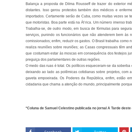
Balança a proposta de Dilma Rousseff de trazer do exterior m
distantes. Isso gerou protestos também dos médicos e enferm
importados. Certamente serão de Cuba, como muitas vezes se te
que motoristas. Boa parte está na Áf rica. Um número imenso tr
Trabalha-se, de outro modo, em busca de fórmulas para segurar
serviços, punindo os funcionários que não atenderem bem às n
comissionados; enfim, reduzir os gastos. O Brasil trabalha como 
realiza reuniões sobre reuniões; as Casas congressuais têm 
que costumam estar às moscas em consequência dos festejos ju
preguiça dos parlamentares de outras regiões.
O medo das ruas é total. Os políticos esqueceram-se da soberba 
deixando ao lado as polêmicas cotidianas sobre projetos, com a 
gaveta empoeirada. Os Poderes da República, enfim, estão e
cidadania que chama a atenção do mundo, principalmente porque
*Coluna de Samuel Celestino publicada no jornal A Tarde deste