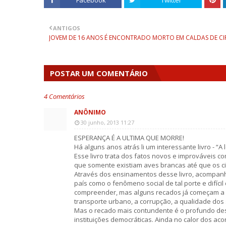
Facebook
Twitter
ANTIGOS
JOVEM DE 16 ANOS É ENCONTRADO MORTO EM CALDAS DE C
POSTAR UM COMENTÁRIO
4 Comentários
ANÔNIMO
30 junho, 2013 11:27
ESPERANÇA É A ULTIMA QUE MORRE!
Há alguns anos atrás li um interessante livro - “A 
Esse livro trata dos fatos novos e improváveis c
que somente existiam aves brancas até que os c
Através dos ensinamentos desse livro, acompan
país como o fenômeno social de tal porte e difíc
compreender, mas alguns recados já começam a se
transporte urbano, a corrupção, a qualidade dos 
Mas o recado mais contundente é o profundo des
instituições democráticas. Ainda no calor dos a