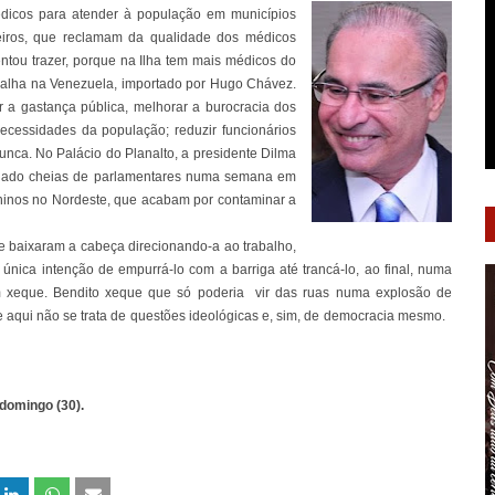
édicos para atender à população em municípios
eiros, que reclamam da qualidade dos médicos
ntou trazer, porque na Ilha tem mais médicos do
abalha na Venezuela, importado por Hugo Chávez.
 a gastança pública, melhorar a burocracia dos
ecessidades da população; reduzir funcionários
nunca. No Palácio do Planalto, a presidente Dilma
andado cheias de parlamentares numa semana em
ninos no Nordeste, que acabam por contaminar a
e baixaram a cabeça direcionando-a ao trabalho,
única intenção de empurrá-lo com a barriga até trancá-lo, ao final, numa
m xeque. Bendito xeque que só poderia vir das ruas numa explosão de
 aqui não se trata de questões ideológicas e, sim, de democracia mesmo.
 domingo (30).