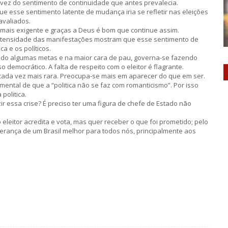
ez do sentimento de continuidade que antes prevalecia.
e esse sentimento latente de mudança iria se refletir nas eleições
avaliados.
mais exigente e graças a Deus é bom que continue assim.
ntensidade das manifestações mostram que esse sentimento de
a e os políticos.
ndo algumas metas e na maior cara de pau, governa-se fazendo
 democrático. A falta de respeito com o eleitor é flagrante.
tá cada vez mais rara. Preocupa-se mais em aparecer do que em ser.
ental de que a “politica não se faz com romanticismo”. Por isso
politica.
 essa crise? É preciso ter uma figura de chefe de Estado não
 eleitor acredita e vota, mas quer receber o que foi prometido; pelo
erança de um Brasil melhor para todos nós, principalmente aos