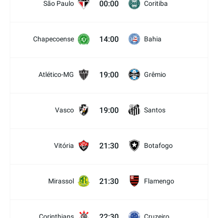
00:00
São Paulo
Coritiba
14:00
Chapecoense
Bahia
19:00
Atlético-MG
Grêmio
19:00
Vasco
Santos
21:30
Vitória
Botafogo
21:30
Mirassol
Flamengo
22:30
Corinthians
Cruzeiro