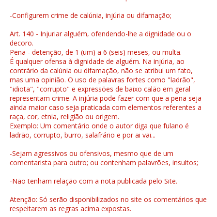
-Configurem crime de calúnia, injúria ou difamação;
Art. 140 - Injuriar alguém, ofendendo-lhe a dignidade ou o
decoro.
Pena - detenção, de 1 (um) a 6 (seis) meses, ou multa.
É qualquer ofensa à dignidade de alguém. Na injúria, ao
contrário da calúnia ou difamação, não se atribui um fato,
mas uma opinião. O uso de palavras fortes como "ladrão",
"idiota", "corrupto" e expressões de baixo calão em geral
representam crime. A injúria pode fazer com que a pena seja
ainda maior caso seja praticada com elementos referentes a
raça, cor, etnia, religião ou origem.
Exemplo: Um comentário onde o autor diga que fulano é
ladrão, corrupto, burro, salafrário e por ai vai...
-Sejam agressivos ou ofensivos, mesmo que de um
comentarista para outro; ou contenham palavrões, insultos;
-Não tenham relação com a nota publicada pelo Site.
Atenção: Só serão disponibilizados no site os comentários que
respeitarem as regras acima expostas.