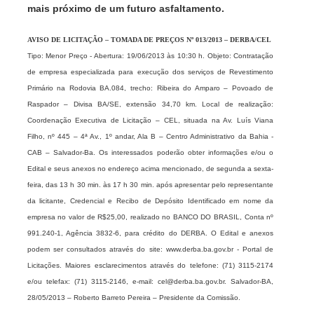
mais próximo de um futuro asfaltamento.
AVISO DE LICITAÇÃO – TOMADA DE PREÇOS Nº 013/2013 – DERBA/CEL
Tipo: Menor Preço - Abertura: 19/06/2013 às 10:30 h. Objeto: Contratação
de empresa especializada para execução dos serviços de Revestimento
Primário na Rodovia BA.084, trecho: Ribeira do Amparo – Povoado de
Raspador – Divisa BA/SE, extensão 34,70 km. Local de realização:
Coordenação Executiva de Licitação – CEL, situada na Av. Luís Viana
Filho, nº 445 – 4ª Av., 1º andar, Ala B – Centro Administrativo da Bahia -
CAB – Salvador-Ba. Os interessados poderão obter informações e/ou o
Edital e seus anexos no endereço acima mencionado, de segunda a sexta-
feira, das 13 h 30 min. às 17 h 30 min. após apresentar pelo representante
da licitante, Credencial e Recibo de Depósito Identificado em nome da
empresa no valor de R$25,00, realizado no BANCO DO BRASIL, Conta nº
991.240-1, Agência 3832-6, para crédito do DERBA. O Edital e anexos
podem ser consultados através do site: www.derba.ba.gov.br - Portal de
Licitações. Maiores esclarecimentos através do telefone: (71) 3115-2174
e/ou
telefax
: (71) 3115-2146, e-mail: cel@derba.ba.gov.br. Salvador-BA,
28/05/2013 – Roberto Barreto Pereira – Presidente da Comissão.