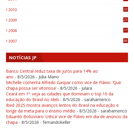
1
2010
33
1
2009
23
4
2008
17
1
2007
88
NOTÍCIAS JP
Banco Central reduz taxa de juros para 14% ao
ano
- 8/5/2026
- Júlia Mano
Michelle comenta Alfredo Gaspar como vice de Flávio: ‘Que
chapa possa ser vitoriosa’
- 8/5/2026
- julara
Ceará em 1º: veja as cidades que dominam o top 10 da
educação do Brasil no Ideb
- 8/5/2026
- sarahamerico
Ibed 2025 mostra avanços lentos do Brasil na educação e
longe da meta para o ensino médio
- 8/5/2026
- sarahamerico
Eduardo Bolsonaro ‘critica’ vice de Flávio em dia de anúncio da
chapa
- 8/5/2026
- fernandokeller