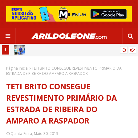
OR:
DE OLHO EM PARIS 2024, SELEÇÃO FEMININA GOLEIA JAMAICA EM
Página inicial
SALVADOR
TETI BRITO CONSEGUE REVESTIMENTO PRIMÁRIO DA
ESTRADA DE RIBEIRA DO AMPARO A RASPADOR
TETI BRITO CONSEGUE
REVESTIMENTO PRIMÁRIO DA
ESTRADA DE RIBEIRA DO
AMPARO A RASPADOR
Quinta-Feira, Maio 30, 2013