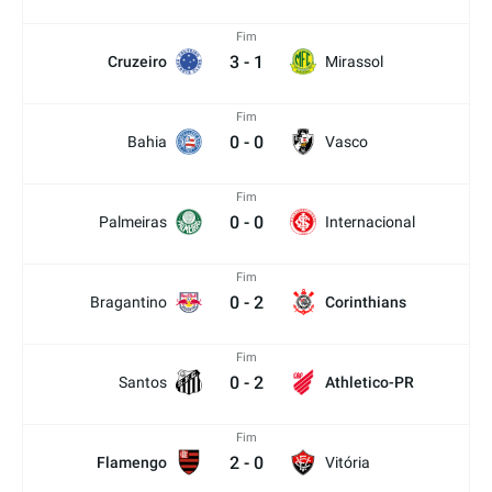
Fim
3
-
1
Cruzeiro
Mirassol
Fim
0
-
0
Bahia
Vasco
Fim
0
-
0
Palmeiras
Internacional
Fim
0
-
2
Bragantino
Corinthians
Fim
0
-
2
Santos
Athletico-PR
Fim
2
-
0
Flamengo
Vitória