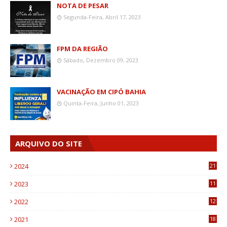
NOTA DE PESAR
Segunda-Feira, Abril 17, 2023
FPM DA REGIÃO
Sábado, Dezembro 09, 2023
VACINAÇÃO EM CIPÓ BAHIA
Quinta-Feira, Junho 01, 2023
ARQUIVO DO SITE
2024
21
2023
11
6
2022
12
0
2021
18
7