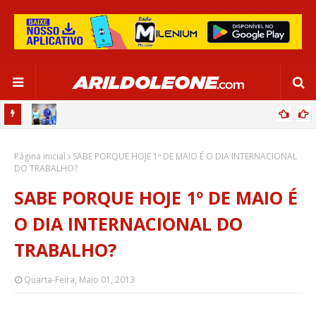
OR:
DE OLHO EM PARIS 2024, SELEÇÃO FEMININA GOLEIA JAMAICA EM
Página inicial
SALVADOR
SABE PORQUE HOJE 1º DE MAIO É O DIA INTERNACIONAL
DO TRABALHO?
SABE PORQUE HOJE 1º DE MAIO É
O DIA INTERNACIONAL DO
TRABALHO?
Quarta-Feira, Maio 01, 2013