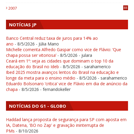
1
2007
88
NOTÍCIAS JP
Banco Central reduz taxa de juros para 14% ao
ano
- 8/5/2026
- Júlia Mano
Michelle comenta Alfredo Gaspar como vice de Flávio: ‘Que
chapa possa ser vitoriosa’
- 8/5/2026
- julara
Ceará em 1º: veja as cidades que dominam o top 10 da
educação do Brasil no Ideb
- 8/5/2026
- sarahamerico
Ibed 2025 mostra avanços lentos do Brasil na educação e
longe da meta para o ensino médio
- 8/5/2026
- sarahamerico
Eduardo Bolsonaro ‘critica’ vice de Flávio em dia de anúncio da
chapa
- 8/5/2026
- fernandokeller
NOTÍCIAS DO G1 - GLOBO
Haddad lança proposta de segurança para SP com aposta em
IA, Datena, 'BO no Zap' e gravação ininterrupta de
PMs
- 8/10/2026