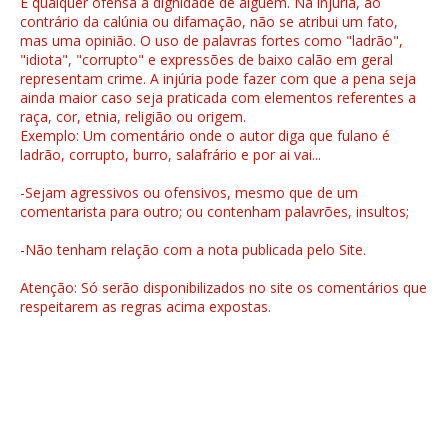
É qualquer ofensa à dignidade de alguém. Na injúria, ao
contrário da calúnia ou difamação, não se atribui um fato,
mas uma opinião. O uso de palavras fortes como "ladrão",
"idiota", "corrupto" e expressões de baixo calão em geral
representam crime. A injúria pode fazer com que a pena seja
ainda maior caso seja praticada com elementos referentes a
raça, cor, etnia, religião ou origem.
Exemplo: Um comentário onde o autor diga que fulano é
ladrão, corrupto, burro, salafrário e por ai vai...
-Sejam agressivos ou ofensivos, mesmo que de um
comentarista para outro; ou contenham palavrões, insultos;
-Não tenham relação com a nota publicada pelo Site.
Atenção: Só serão disponibilizados no site os comentários que
respeitarem as regras acima expostas.