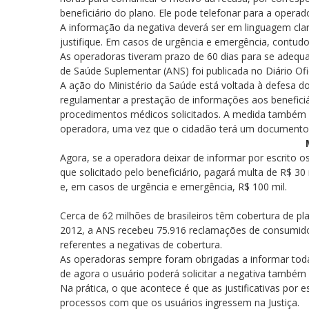
beneficiário do plano. Ele pode telefonar para a oper
A informação da negativa deverá ser em linguagem clara,
justifique. Em casos de urgência e emergência, contud
As operadoras tiveram prazo de 60 dias para se adequ
de Saúde Suplementar (ANS) foi publicada no Diário Of
A ação do Ministério da Saúde está voltada à defesa do
regulamentar a prestação de informações aos beneficiár
procedimentos médicos solicitados. A medida também v
operadora, uma vez que o cidadão terá um documento 
Agora, se a operadora deixar de informar por escrito o
que solicitado pelo beneficiário, pagará multa de R$ 30
e, em casos de urgência e emergência, R$ 100 mil.
Cerca de 62 milhões de brasileiros têm cobertura de p
2012, a ANS recebeu 75.916 reclamações de consumidor
referentes a negativas de cobertura.
As operadoras sempre foram obrigadas a informar toda 
de agora o usuário poderá solicitar a negativa também
Na prática, o que acontece é que as justificativas por
processos com que os usuários ingressem na Justiça.