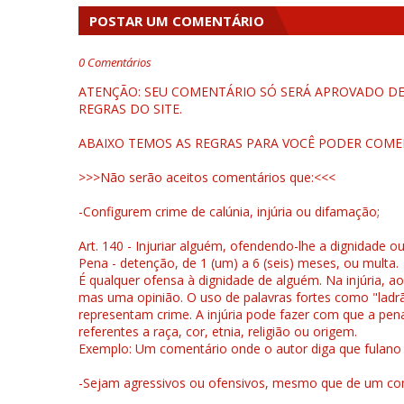
POSTAR UM COMENTÁRIO
0 Comentários
ATENÇÃO: SEU COMENTÁRIO SÓ SERÁ APROVADO DEP
REGRAS DO SITE.
ABAIXO TEMOS AS REGRAS PARA VOCÊ PODER COME
>>>Não serão aceitos comentários que:<<<
-Configurem crime de calúnia, injúria ou difamação;
Art. 140 - Injuriar alguém, ofendendo-lhe a dignidade o
Pena - detenção, de 1 (um) a 6 (seis) meses, ou multa.
É qualquer ofensa à dignidade de alguém. Na injúria, ao
mas uma opinião. O uso de palavras fortes como "ladrão
representam crime. A injúria pode fazer com que a pen
referentes a raça, cor, etnia, religião ou origem.
Exemplo: Um comentário onde o autor diga que fulano é la
-Sejam agressivos ou ofensivos, mesmo que de um come