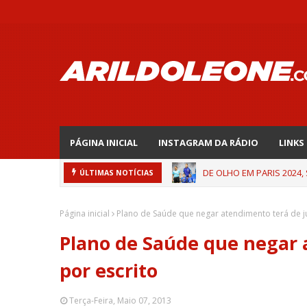
PÁGINA INICIAL
INSTAGRAM DA RÁDIO
LINKS
DE OLHO EM PARIS 2024,
ÚLTIMAS NOTÍCIAS
Página inicial
Plano de Saúde que negar atendimento terá de jus
Plano de Saúde que negar a
por escrito
Terça-Feira, Maio 07, 2013