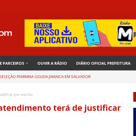
 E PARCEIROS
OUVIR A RÁDIO
DIÁRIO OFICIAL PREFEITURA
 SELEÇÃO FEMININA GOLEIA JAMAICA EM SALVADOR
tificar por escrito
tendimento terá de justificar