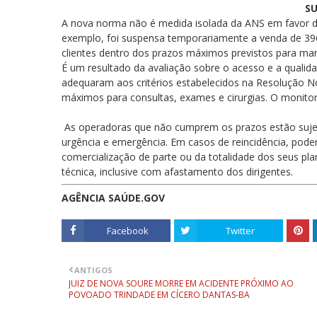
S
A nova norma não é medida isolada da ANS em favor do
exemplo, foi suspensa temporariamente a venda de 39
clientes dentro dos prazos máximos previstos para mar
É um resultado da avaliação sobre o acesso e a qualid
adequaram aos critérios estabelecidos na Resolução N
máximos para consultas, exames e cirurgias. O moni
As operadoras que não cumprem os prazos estão sujeit
urgência e emergência. Em casos de reincidência, pod
comercialização de parte ou da totalidade dos seus pl
técnica, inclusive com afastamento dos dirigentes.
AGÊNCIA SAÚDE.GOV
Facebook
Twitter
ANTIGOS
JUIZ DE NOVA SOURE MORRE EM ACIDENTE PRÓXIMO AO
POVOADO TRINDADE EM CÍCERO DANTAS-BA