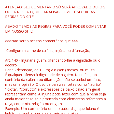
ATENÇÃO: SEU COMENTÁRIO SÓ SERÁ APROVADO DEPOIS
QUE A NOSSA EQUIPE ANALISAR SE VOCÊ SEGUIU AS
REGRAS DO SITE.
ABAIXO TEMOS AS REGRAS PARA VOCÊ PODER COMENTAR
EM NOSSO SITE:
>>>Não serão aceitos comentários que:<<<
-Configurem crime de calúnia, injúria ou difamação;
Art. 140 - Injuriar alguém, ofendendo-lhe a dignidade ou o
decoro.
Pena - detenção, de 1 (um) a 6 (seis) meses, ou multa.
É qualquer ofensa à dignidade de alguém. Na injúria, ao
contrário da calúnia ou difamação, não se atribui um fato,
mas uma opinião. O uso de palavras fortes como "ladrão",
"idiota", "corrupto" e expressões de baixo calão em geral
representam crime. A injúria pode fazer com que a pena seja
ainda maior caso seja praticada com elementos referentes a
raça, cor, etnia, religião ou origem.
Exemplo: Um comentário onde o autor diga que fulano é
ladrão, corrupto, burro, salafrário e por ai vai...