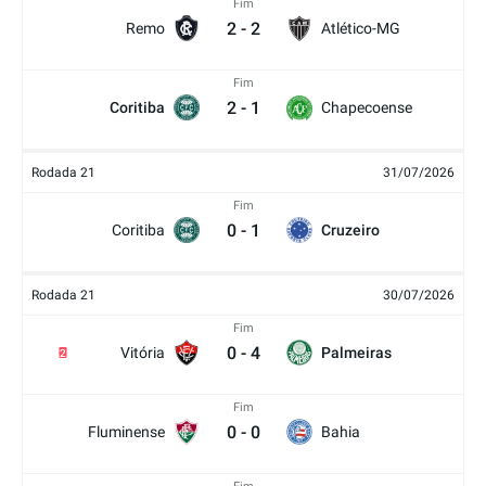
Fim
2
-
2
Remo
Atlético-MG
Fim
2
-
1
Coritiba
Chapecoense
Rodada 21
31/07/2026
Fim
0
-
1
Coritiba
Cruzeiro
Rodada 21
30/07/2026
Fim
0
-
4
Vitória
Palmeiras
2
Fim
0
-
0
Fluminense
Bahia