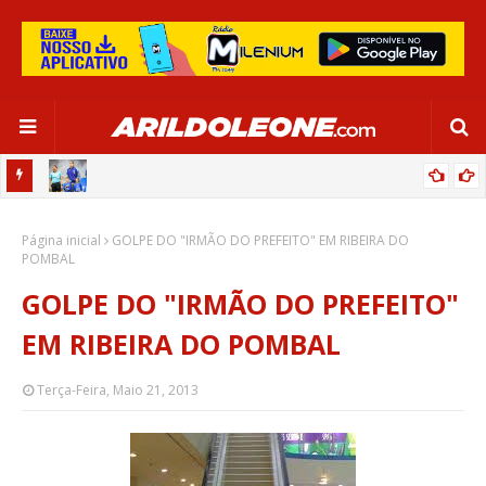
OR:
DE OLHO EM PARIS 2024, SELEÇÃO FEMININA GOLEIA JAMAICA EM
Página inicial
SALVADOR
GOLPE DO "IRMÃO DO PREFEITO" EM RIBEIRA DO
POMBAL
GOLPE DO "IRMÃO DO PREFEITO"
EM RIBEIRA DO POMBAL
Terça-Feira, Maio 21, 2013