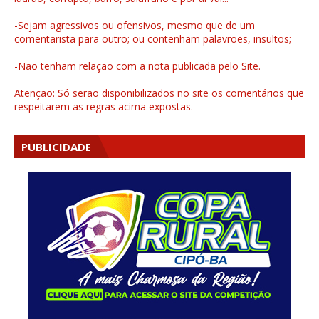
-Sejam agressivos ou ofensivos, mesmo que de um
comentarista para outro; ou contenham palavrões, insultos;
-Não tenham relação com a nota publicada pelo Site.
Atenção: Só serão disponibilizados no site os comentários que
respeitarem as regras acima expostas.
PUBLICIDADE