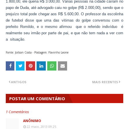
1.800,00, ele queria R$ 3.000,00. Várias pessoas na cidade caíram no
papo de Duda, até advogado caiu no golpe (R$ 2.000,00), sendo que o
prejuízo total pode chegar aos R$ 5.600,00. O professor da escolinha
de futebol disse que uma das vitimas do golpe conversou com o
prefeito Romildo, e o mesmo afirmou que o referido indivíduo é
realmente seu irmão por parte de pai, e que não tem nada a ver com
a situação.
Fonte: Joilson Costa - Postagem: Flavinho Leone
ANTIGOS
MAIS RECENTES
POSTAR UM COMENTÁRIO
1 Comentários
ANÔNIMO
22 maio, 2013 09:25