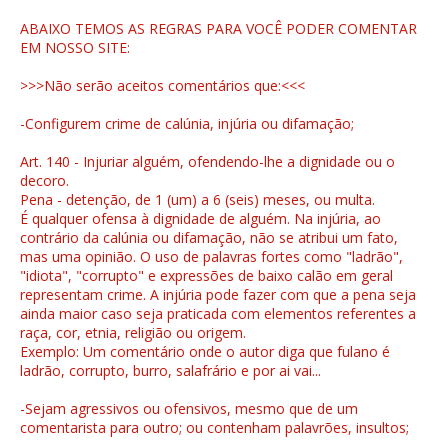
ABAIXO TEMOS AS REGRAS PARA VOCÊ PODER COMENTAR
EM NOSSO SITE:
>>>Não serão aceitos comentários que:<<<
-Configurem crime de calúnia, injúria ou difamação;
Art. 140 - Injuriar alguém, ofendendo-lhe a dignidade ou o
decoro.
Pena - detenção, de 1 (um) a 6 (seis) meses, ou multa.
É qualquer ofensa à dignidade de alguém. Na injúria, ao
contrário da calúnia ou difamação, não se atribui um fato,
mas uma opinião. O uso de palavras fortes como "ladrão",
"idiota", "corrupto" e expressões de baixo calão em geral
representam crime. A injúria pode fazer com que a pena seja
ainda maior caso seja praticada com elementos referentes a
raça, cor, etnia, religião ou origem.
Exemplo: Um comentário onde o autor diga que fulano é
ladrão, corrupto, burro, salafrário e por ai vai...
-Sejam agressivos ou ofensivos, mesmo que de um
comentarista para outro; ou contenham palavrões, insultos;