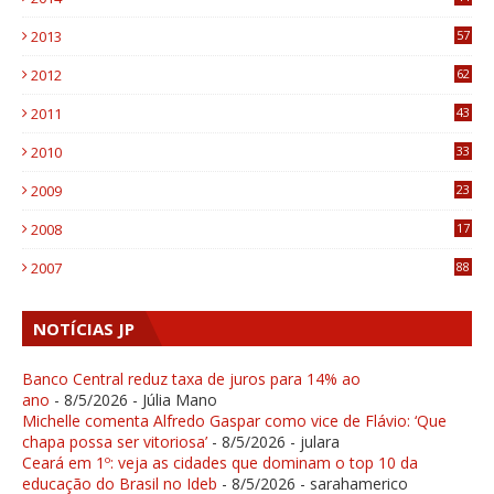
9
2013
57
6
2012
62
1
2011
43
1
2010
33
1
2009
23
4
2008
17
1
2007
88
NOTÍCIAS JP
Banco Central reduz taxa de juros para 14% ao
ano
- 8/5/2026
- Júlia Mano
Michelle comenta Alfredo Gaspar como vice de Flávio: ‘Que
chapa possa ser vitoriosa’
- 8/5/2026
- julara
Ceará em 1º: veja as cidades que dominam o top 10 da
educação do Brasil no Ideb
- 8/5/2026
- sarahamerico