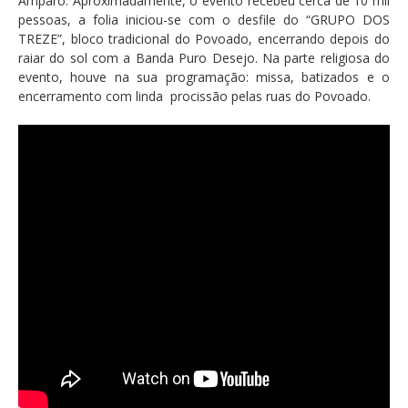
Amparo. Aproximadamente, o evento recebeu cerca de 10 mil
pessoas, a folia iniciou-se com o desfile do “GRUPO DOS
TREZE”, bloco tradicional do Povoado, encerrando depois do
raiar do sol com a Banda Puro Desejo. Na parte religiosa do
evento, houve na sua programação: missa, batizados e o
encerramento com linda procissão pelas ruas do Povoado.