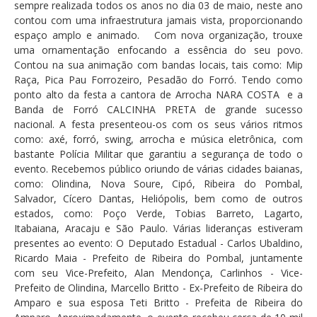
sempre realizada todos os anos no dia 03 de maio, neste ano
contou com uma infraestrutura jamais vista, proporcionando
espaço amplo e animado. Com nova organização, trouxe
uma ornamentação enfocando a essência do seu povo.
Contou na sua animação com bandas locais, tais como: Mip
Raça, Pica Pau Forrozeiro, Pesadão do Forró. Tendo como
ponto alto da festa a cantora de Arrocha NARA COSTA e a
Banda de Forró CALCINHA PRETA de grande sucesso
nacional. A festa presenteou-os com os seus vários ritmos
como: axé, forró, swing, arrocha e música eletrônica, com
bastante Polícia Militar que garantiu a segurança de todo o
evento. Recebemos público oriundo de várias cidades baianas,
como: Olindina, Nova Soure, Cipó, Ribeira do Pombal,
Salvador, Cícero Dantas, Heliópolis, bem como de outros
estados, como: Poço Verde, Tobias Barreto, Lagarto,
Itabaiana, Aracaju e São Paulo. Várias lideranças estiveram
presentes ao evento: O Deputado Estadual - Carlos Ubaldino,
Ricardo Maia - Prefeito de Ribeira do Pombal, juntamente
com seu Vice-Prefeito, Alan Mendonça, Carlinhos - Vice-
Prefeito de Olindina, Marcello Britto - Ex-Prefeito de Ribeira do
Amparo e sua esposa Teti Britto - Prefeita de Ribeira do