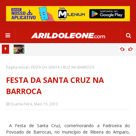
CIPOENSE RAFAELLE, ZAGUEIRA DA SELEÇÃO BRASILEIRA - GLOBO
Página inicial
ESPORTE (TV BAHIA - REDE GLOBO 03/06/2024)
FESTA DA SANTA CRUZ NA BARROCA
FESTA DA SANTA CRUZ NA
BARROCA
Quarta-Feira, Maio 15, 2013
A Festa de Santa Cruz, comemorando a Padroeira do
Povoado de Barrocas, no município de Ribeira do Amparo,