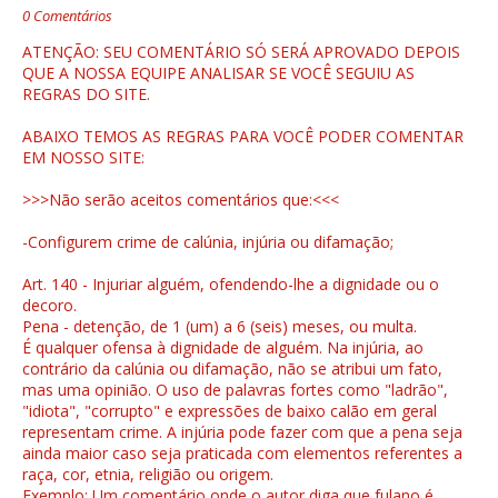
0 Comentários
ATENÇÃO: SEU COMENTÁRIO SÓ SERÁ APROVADO DEPOIS
QUE A NOSSA EQUIPE ANALISAR SE VOCÊ SEGUIU AS
REGRAS DO SITE.
ABAIXO TEMOS AS REGRAS PARA VOCÊ PODER COMENTAR
EM NOSSO SITE:
>>>Não serão aceitos comentários que:<<<
-Configurem crime de calúnia, injúria ou difamação;
Art. 140 - Injuriar alguém, ofendendo-lhe a dignidade ou o
decoro.
Pena - detenção, de 1 (um) a 6 (seis) meses, ou multa.
É qualquer ofensa à dignidade de alguém. Na injúria, ao
contrário da calúnia ou difamação, não se atribui um fato,
mas uma opinião. O uso de palavras fortes como "ladrão",
"idiota", "corrupto" e expressões de baixo calão em geral
representam crime. A injúria pode fazer com que a pena seja
ainda maior caso seja praticada com elementos referentes a
raça, cor, etnia, religião ou origem.
Exemplo: Um comentário onde o autor diga que fulano é