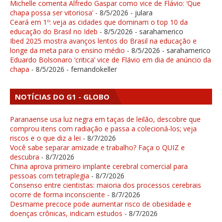
Michelle comenta Alfredo Gaspar como vice de Flávio: ‘Que
chapa possa ser vitoriosa’
- 8/5/2026
- julara
Ceará em 1º: veja as cidades que dominam o top 10 da
educação do Brasil no Ideb
- 8/5/2026
- sarahamerico
Ibed 2025 mostra avanços lentos do Brasil na educação e
longe da meta para o ensino médio
- 8/5/2026
- sarahamerico
Eduardo Bolsonaro ‘critica’ vice de Flávio em dia de anúncio da
chapa
- 8/5/2026
- fernandokeller
NOTÍCIAS DO G1 - GLOBO
Paranaense usa luz negra em taças de leilão, descobre que
comprou itens com radiação e passa a colecioná-los; veja
riscos e o que diz a lei
- 8/7/2026
Você sabe separar amizade e trabalho? Faça o QUIZ e
descubra
- 8/7/2026
China aprova primeiro implante cerebral comercial para
pessoas com tetraplegia
- 8/7/2026
Consenso entre cientistas: maioria dos processos cerebrais
ocorre de forma inconsciente
- 8/7/2026
Desmame precoce pode aumentar risco de obesidade e
doenças crônicas, indicam estudos
- 8/7/2026