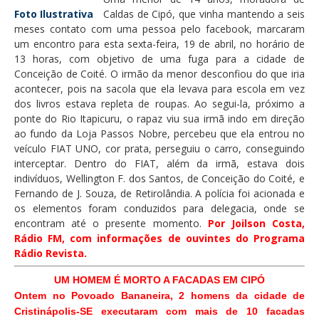
Foto Ilustrativa
Caldas de Cipó, que vinha mantendo a seis
meses contato com uma pessoa pelo facebook, marcaram
um encontro para esta sexta-feira, 19 de abril, no horário de
13 horas, com objetivo de uma fuga para a cidade de
Conceição de Coité. O irmão da menor desconfiou do que iria
acontecer, pois na sacola que ela levava para escola em vez
dos livros estava repleta de roupas. Ao segui-la, próximo a
ponte do Rio Itapicuru, o rapaz viu sua irmã indo em direção
ao fundo da Loja Passos Nobre, percebeu que ela entrou no
veículo FIAT UNO, cor prata, perseguiu o carro, conseguindo
interceptar. Dentro do FIAT, além da irmã, estava dois
indivíduos, Wellington F. dos Santos, de Conceição do Coité, e
Fernando de J. Souza, de Retirolândia. A polícia foi acionada e
os elementos foram conduzidos para delegacia, onde se
encontram até o presente momento.
Por Joilson Costa,
Rádio FM, com informações de ouvintes do Programa
Rádio Revista.
UM HOMEM É MORTO A FACADAS EM CIPÓ
Ontem no Povoado Bananeira, 2 homens da cidade de
Cristinápolis-SE executaram com mais de 10 facadas