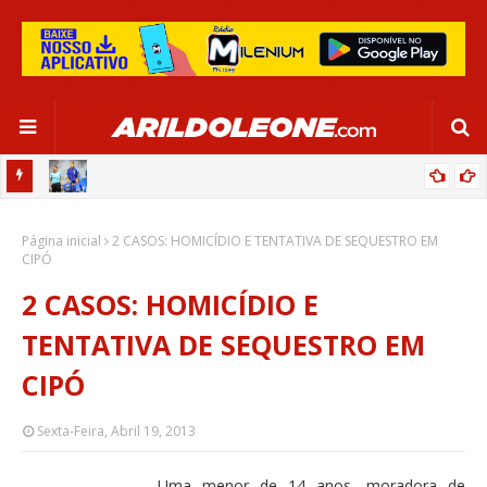
OR:
DE OLHO EM PARIS 2024, SELEÇÃO FEMININA GOLEIA JAMAICA EM
Página inicial
SALVADOR
2 CASOS: HOMICÍDIO E TENTATIVA DE SEQUESTRO EM
CIPÓ
2 CASOS: HOMICÍDIO E
TENTATIVA DE SEQUESTRO EM
CIPÓ
Sexta-Feira, Abril 19, 2013
Uma menor de 14 anos, moradora de