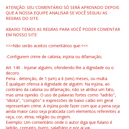
ATENÇÃO: SEU COMENTÁRIO SÓ SERÁ APROVADO DEPOIS
QUE A NOSSA EQUIPE ANALISAR SE VOCÊ SEGUIU AS
REGRAS DO SITE.
ABAIXO TEMOS AS REGRAS PARA VOCÊ PODER COMENTAR
EM NOSSO SITE:
>>>Não serão aceitos comentários que:<<<
-Configurem crime de calúnia, injúria ou difamação;
Art. 140 - Injuriar alguém, ofendendo-lhe a dignidade ou o
decoro.
Pena - detenção, de 1 (um) a 6 (seis) meses, ou multa.
É qualquer ofensa à dignidade de alguém. Na injúria, ao
contrário da calúnia ou difamação, não se atribui um fato,
mas uma opinião. O uso de palavras fortes como "ladrão",
"idiota", "corrupto" e expressões de baixo calão em geral
representam crime. A injúria pode fazer com que a pena seja
ainda maior caso seja praticada com elementos referentes a
raça, cor, etnia, religião ou origem.
Exemplo: Um comentário onde o autor diga que fulano é
ladrão, corrupto, burro, salafrário e por ai vai...