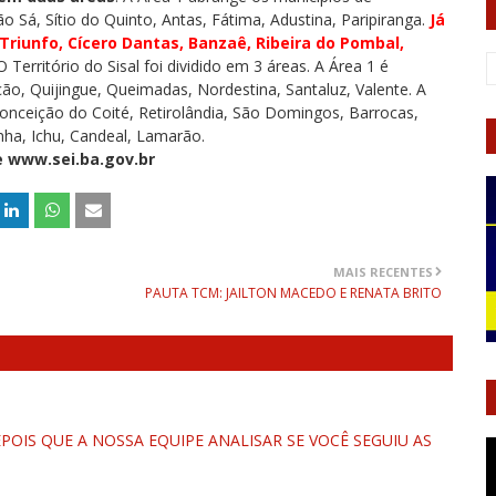
o Sá, Sítio do Quinto, Antas, Fátima, Adustina, Paripiranga.
Já
Triunfo, Cícero Dantas, Banzaê, Ribeira do Pombal,
 Território do Sisal foi dividido em 3 áreas. A Área 1 é
ão, Quijingue, Queimadas, Nordestina, Santaluz, Valente. A
Conceição do Coité, Retirolândia, São Domingos, Barrocas,
inha, Ichu, Candeal, Lamarão.
 www.sei.ba.gov.br
MAIS RECENTES
PAUTA TCM: JAILTON MACEDO E RENATA BRITO
OIS QUE A NOSSA EQUIPE ANALISAR SE VOCÊ SEGUIU AS