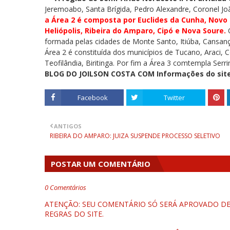
Jeremoabo, Santa Brígida, Pedro Alexandre, Coronel Joã
a Área 2 é composta por Euclides da Cunha, Novo 
Heliópolis, Ribeira do Amparo, Cipó e Nova Soure.
O
formada pelas cidades de Monte Santo, Itiúba, Cansanç
Área 2 é constituída dos municípios de Tucano, Araci, 
Teofilândia, Biritinga. Por fim a Área 3 comtempla Serr
BLOG DO JOILSON COSTA COM Informações do site
Facebook
Twitter
ANTIGOS
RIBEIRA DO AMPARO: JUIZA SUSPENDE PROCESSO SELETIVO
POSTAR UM COMENTÁRIO
0 Comentários
ATENÇÃO: SEU COMENTÁRIO SÓ SERÁ APROVADO DEP
REGRAS DO SITE.