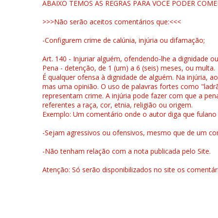
ABAIXO TEMOS AS REGRAS PARA VOCÊ PODER COME
>>>Não serão aceitos comentários que:<<<
-Configurem crime de calúnia, injúria ou difamação;
Art. 140 - Injuriar alguém, ofendendo-lhe a dignidade o
Pena - detenção, de 1 (um) a 6 (seis) meses, ou multa.
É qualquer ofensa à dignidade de alguém. Na injúria, ao
mas uma opinião. O uso de palavras fortes como "ladrão
representam crime. A injúria pode fazer com que a pen
referentes a raça, cor, etnia, religião ou origem.
Exemplo: Um comentário onde o autor diga que fulano é la
-Sejam agressivos ou ofensivos, mesmo que de um come
-Não tenham relação com a nota publicada pelo Site.
Atenção: Só serão disponibilizados no site os comentá