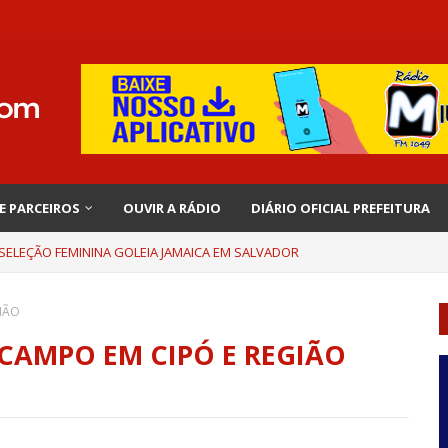
 E PARCEIROS
OUVIR A RÁDIO
DIÁRIO OFICIAL PREFEITURA
 SELEÇÃO FEMININA GOLEIA JAMAICA EM SALVADOR
GIÃO
 CAMPO EM CIPÓ E REGIÃO