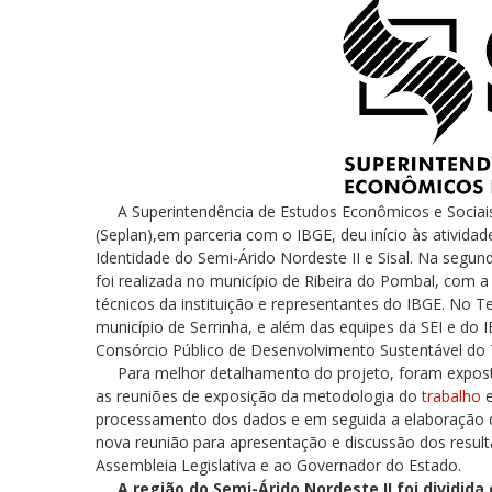
A Superintendência de Estudos Econômicos e Sociais d
(Seplan),em parceria com o IBGE, deu início às atividade
Identidade do Semi-Árido Nordeste II e Sisal. Na segund
foi realizada no município de Ribeira do Pombal, com a
técnicos da instituição e representantes do IBGE. No Terr
município de Serrinha, e além das equipes da SEI e d
Consórcio Público de Desenvolvimento Sustentável do T
Para melhor detalhamento do projeto, foram expost
as reuniões de exposição da metodologia do
trabalho
e
processamento dos dados e em seguida a elaboração da
nova reunião para apresentação e discussão dos result
Assembleia Legislativa e ao Governador do Estado.
A região do Semi-Árido Nordeste II foi dividid