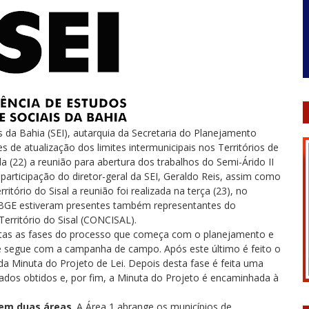
a Bahia (SEI), autarquia da Secretaria do Planejamento
s de atualização dos limites intermunicipais nos Territórios de
a (22) a reunião para abertura dos trabalhos do Semi-Árido II
 participação do diretor-geral da SEI, Geraldo Reis, assim como
itório do Sisal a reunião foi realizada na terça (23), no
o IBGE estiveram presentes também representantes do
erritório do Sisal (CONCISAL).
as as fases do processo que começa com o planejamento e
 segue com a campanha de campo. Após este último é feito o
 Minuta do Projeto de Lei. Depois desta fase é feita uma
ados obtidos e, por fim, a Minuta do Projeto é encaminhada à
a em duas áreas
. A Área 1 abrange os municípios de