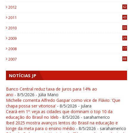
6
2012
62
1
2011
43
1
2010
33
1
2009
23
4
2008
17
1
2007
88
NOTÍCIAS JP
Banco Central reduz taxa de juros para 14% ao
ano
- 8/5/2026
- Júlia Mano
Michelle comenta Alfredo Gaspar como vice de Flávio: ‘Que
chapa possa ser vitoriosa’
- 8/5/2026
- julara
Ceará em 1º: veja as cidades que dominam o top 10 da
educação do Brasil no Ideb
- 8/5/2026
- sarahamerico
Ibed 2025 mostra avanços lentos do Brasil na educação e
longe da meta para o ensino médio
- 8/5/2026
- sarahamerico