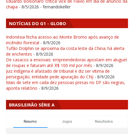
Eduardo Bolsonaro ‘critica’ vice de Flávio em dia de anúncio da
chapa
- 8/5/2026
- fernandokeller
NOTÍCIAS DO G1 - GLOBO
Indonésia fecha acesso ao Monte Bromo após avanço de
incêndio florestal
- 8/9/2026
Tufão Dolphin se aproxima da costa leste da China; há alerta
de enchentes
- 8/9/2026
De casacos a enxovais: empreendedoras apostam em aluguel
de roupas e faturam até R$ 100 mil por mês
- 8/9/2026
Juiz indígena é afastado de tribunal e diz ser vítima de
perseguição; entidade pede apuração do CNJ
- 8/9/2026
Mais de sete em cada dez pessoas presas no DF são negras,
aponta relatório
- 8/9/2026
BRASILEIRÃO SÉRIE A
Resumo
Jogos
Resultados