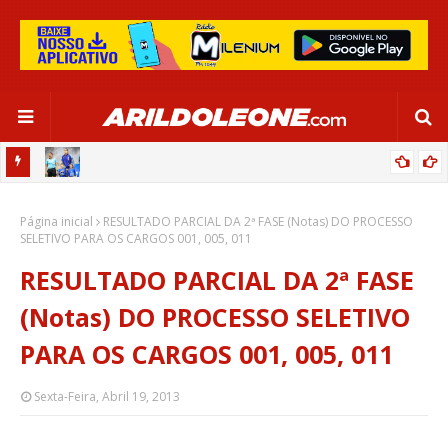
OR:
DE OLHO EM PARIS 2024, SELEÇÃO FEMININA GOLEIA JAMAICA EM
Página inicial
SALVADOR
RESULTADO PARCIAL DA 2ª FASE (Notas) DO PROCESSO
SELETIVO PARA OS CARGOS 001, 005, 011
RESULTADO PARCIAL DA 2ª FASE
(Notas) DO PROCESSO SELETIVO
PARA OS CARGOS 001, 005, 011
Sexta-Feira, Abril 19, 2013