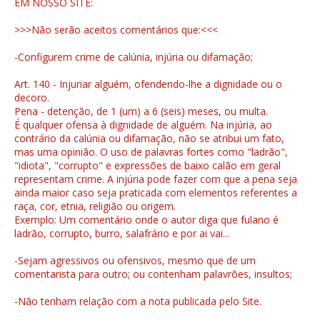
EM NOSSO SITE:
>>>Não serão aceitos comentários que:<<<
-Configurem crime de calúnia, injúria ou difamação;
Art. 140 - Injuriar alguém, ofendendo-lhe a dignidade ou o
decoro.
Pena - detenção, de 1 (um) a 6 (seis) meses, ou multa.
É qualquer ofensa à dignidade de alguém. Na injúria, ao
contrário da calúnia ou difamação, não se atribui um fato,
mas uma opinião. O uso de palavras fortes como "ladrão",
"idiota", "corrupto" e expressões de baixo calão em geral
representam crime. A injúria pode fazer com que a pena seja
ainda maior caso seja praticada com elementos referentes a
raça, cor, etnia, religião ou origem.
Exemplo: Um comentário onde o autor diga que fulano é
ladrão, corrupto, burro, salafrário e por ai vai...
-Sejam agressivos ou ofensivos, mesmo que de um
comentarista para outro; ou contenham palavrões, insultos;
-Não tenham relação com a nota publicada pelo Site.