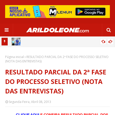
OR:
DE OLHO EM PARIS 2024, SELEÇÃO FEMININA GOLEIA JAMAICA EM
Página inicial
SALVADOR
RESULTADO PARCIAL DA 2ª FASE DO PROCESSO SELETIVO
(NOTA DAS ENTREVISTAS)
RESULTADO PARCIAL DA 2ª FASE
DO PROCESSO SELETIVO (NOTA
DAS ENTREVISTAS)
Segunda-Feira, Abril 08, 2013
-CLIQUE AQUI
E CONFIRA RESULTADO PARCIAL DOS