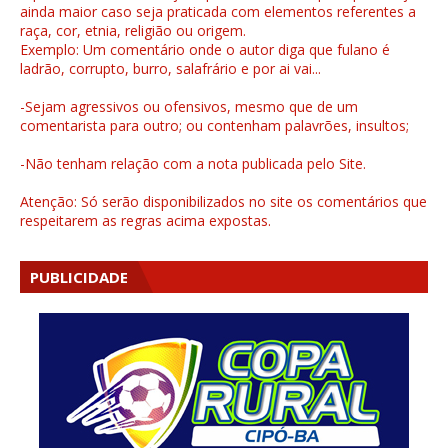
ainda maior caso seja praticada com elementos referentes a
raça, cor, etnia, religião ou origem.
Exemplo: Um comentário onde o autor diga que fulano é
ladrão, corrupto, burro, salafrário e por ai vai...
-Sejam agressivos ou ofensivos, mesmo que de um
comentarista para outro; ou contenham palavrões, insultos;
-Não tenham relação com a nota publicada pelo Site.
Atenção: Só serão disponibilizados no site os comentários que
respeitarem as regras acima expostas.
PUBLICIDADE