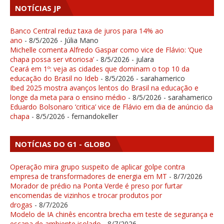
NOTÍCIAS JP
Banco Central reduz taxa de juros para 14% ao
ano
- 8/5/2026
- Júlia Mano
Michelle comenta Alfredo Gaspar como vice de Flávio: ‘Que
chapa possa ser vitoriosa’
- 8/5/2026
- julara
Ceará em 1º: veja as cidades que dominam o top 10 da
educação do Brasil no Ideb
- 8/5/2026
- sarahamerico
Ibed 2025 mostra avanços lentos do Brasil na educação e
longe da meta para o ensino médio
- 8/5/2026
- sarahamerico
Eduardo Bolsonaro ‘critica’ vice de Flávio em dia de anúncio da
chapa
- 8/5/2026
- fernandokeller
NOTÍCIAS DO G1 - GLOBO
Operação mira grupo suspeito de aplicar golpe contra
empresa de transformadores de energia em MT
- 8/7/2026
Morador de prédio na Ponta Verde é preso por furtar
encomendas de vizinhos e trocar produtos por
drogas
- 8/7/2026
Modelo de IA chinês encontra brecha em teste de segurança e
escapa de ambiente isolado
- 8/7/2026