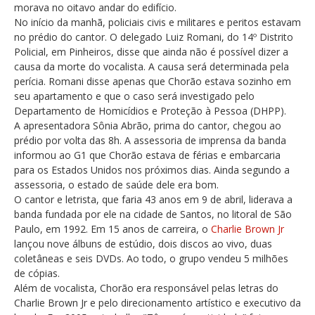
morava no oitavo andar do edifício.
No início da manhã, policiais civis e militares e peritos estavam
no prédio do cantor. O delegado Luiz Romani, do 14º Distrito
Policial, em Pinheiros, disse que ainda não é possível dizer a
causa da morte do vocalista. A causa será determinada pela
perícia. Romani disse apenas que Chorão estava sozinho em
seu apartamento e que o caso será investigado pelo
Departamento de Homicídios e Proteção à Pessoa (DHPP).
A apresentadora Sônia Abrão, prima do cantor, chegou ao
prédio por volta das 8h. A assessoria de imprensa da banda
informou ao G1 que Chorão estava de férias e embarcaria
para os Estados Unidos nos próximos dias. Ainda segundo a
assessoria, o estado de saúde dele era bom.
O cantor e letrista, que faria 43 anos em 9 de abril, liderava a
banda fundada por ele na cidade de Santos, no litoral de São
Paulo, em 1992. Em 15 anos de carreira, o
Charlie Brown Jr
lançou nove álbuns de estúdio, dois discos ao vivo, duas
coletâneas e seis DVDs. Ao todo, o grupo vendeu 5 milhões
de cópias.
Além de vocalista, Chorão era responsável pelas letras do
Charlie Brown Jr e pelo direcionamento artístico e executivo da