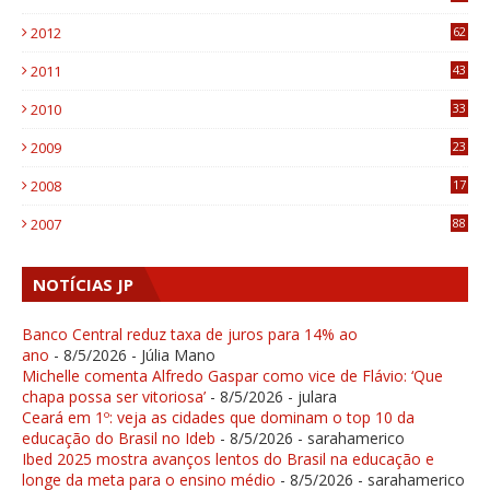
6
2012
62
1
2011
43
1
2010
33
1
2009
23
4
2008
17
1
2007
88
NOTÍCIAS JP
Banco Central reduz taxa de juros para 14% ao
ano
- 8/5/2026
- Júlia Mano
Michelle comenta Alfredo Gaspar como vice de Flávio: ‘Que
chapa possa ser vitoriosa’
- 8/5/2026
- julara
Ceará em 1º: veja as cidades que dominam o top 10 da
educação do Brasil no Ideb
- 8/5/2026
- sarahamerico
Ibed 2025 mostra avanços lentos do Brasil na educação e
longe da meta para o ensino médio
- 8/5/2026
- sarahamerico