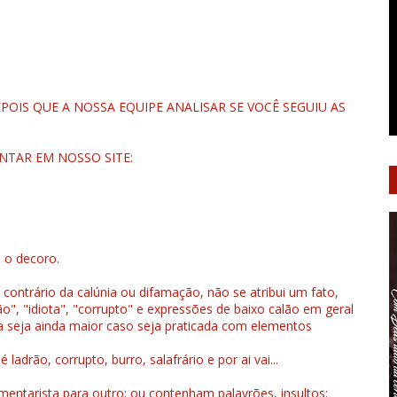
OIS QUE A NOSSA EQUIPE ANALISAR SE VOCÊ SEGUIU AS
NTAR EM NOSSO SITE:
u o decoro.
 contrário da calúnia ou difamação, não se atribui um fato,
", "idiota", "corrupto" e expressões de baixo calão em geral
a seja ainda maior caso seja praticada com elementos
drão, corrupto, burro, salafrário e por ai vai...
ntarista para outro; ou contenham palavrões, insultos;