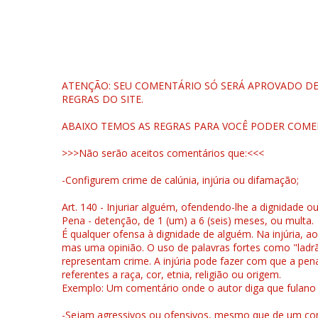
ATENÇÃO: SEU COMENTÁRIO SÓ SERÁ APROVADO DEP
REGRAS DO SITE.
ABAIXO TEMOS AS REGRAS PARA VOCÊ PODER COME
>>>Não serão aceitos comentários que:<<<
-Configurem crime de calúnia, injúria ou difamação;
Art. 140 - Injuriar alguém, ofendendo-lhe a dignidade o
Pena - detenção, de 1 (um) a 6 (seis) meses, ou multa.
É qualquer ofensa à dignidade de alguém. Na injúria, ao
mas uma opinião. O uso de palavras fortes como "ladrão
representam crime. A injúria pode fazer com que a pen
referentes a raça, cor, etnia, religião ou origem.
Exemplo: Um comentário onde o autor diga que fulano é la
-Sejam agressivos ou ofensivos, mesmo que de um come