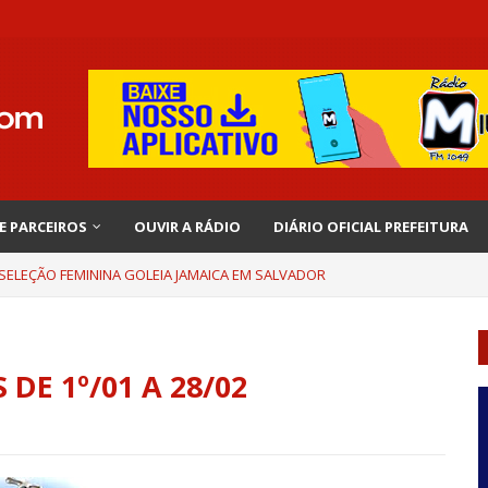
 E PARCEIROS
OUVIR A RÁDIO
DIÁRIO OFICIAL PREFEITURA
 SELEÇÃO FEMININA GOLEIA JAMAICA EM SALVADOR
DE 1º/01 A 28/02