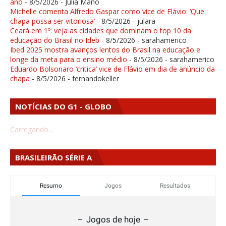
ano
- 8/5/2026
- Júlia Mano
Michelle comenta Alfredo Gaspar como vice de Flávio: ‘Que
chapa possa ser vitoriosa’
- 8/5/2026
- julara
Ceará em 1º: veja as cidades que dominam o top 10 da
educação do Brasil no Ideb
- 8/5/2026
- sarahamerico
Ibed 2025 mostra avanços lentos do Brasil na educação e
longe da meta para o ensino médio
- 8/5/2026
- sarahamerico
Eduardo Bolsonaro ‘critica’ vice de Flávio em dia de anúncio da
chapa
- 8/5/2026
- fernandokeller
NOTÍCIAS DO G1 - GLOBO
Carregando...
BRASILEIRÃO SÉRIE A
Resumo
Jogos
Resultados
Jogos de hoje