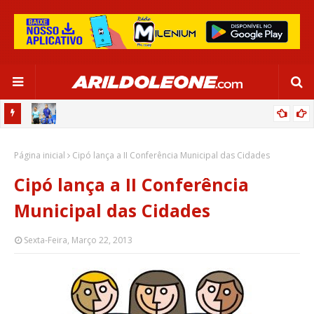
OR:
DE OLHO EM PARIS 2024, SELEÇÃO FEMININA GOLEIA JAMAICA EM
Página inicial
SALVADOR
Cipó lança a II Conferência Municipal das Cidades
Cipó lança a II Conferência
Municipal das Cidades
Sexta-Feira, Março 22, 2013