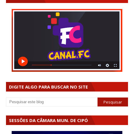
DIGITE ALGO PARA BUSCAR NO SITE
SESSÕES DA CÂMARA MUN. DE CIPÓ