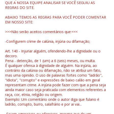
QUE A NOSSA EQUIPE ANALISAR SE VOCÊ SEGUIU AS
REGRAS DO SITE.
ABAIXO TEMOS AS REGRAS PARA VOCÊ PODER COMENTAR
EM NOSSO SITE:
>>>Não serão aceitos comentários que:<<<
-Configurem crime de calúnia, injúria ou difamação;
Art. 140 - Injuriar alguém, ofendendo-lhe a dignidade ou o
decoro.
Pena - detenção, de 1 (um) a 6 (seis) meses, ou multa.
É qualquer ofensa à dignidade de alguém. Na injúria, ao
contrário da calúnia ou difamação, não se atribui um fato,
mas uma opinião. O uso de palavras fortes como "ladrão",
"idiota", "corrupto" e expressões de baixo calão em geral
representam crime. A injúria pode fazer com que a pena seja
ainda maior caso seja praticada com elementos referentes a
raça, cor, etnia, religião ou origem.
Exemplo: Um comentário onde o autor diga que fulano é
ladrão, corrupto, burro, salafrário e por ai vai...
-Sejam agressivos ou ofensivos, mesmo que de um