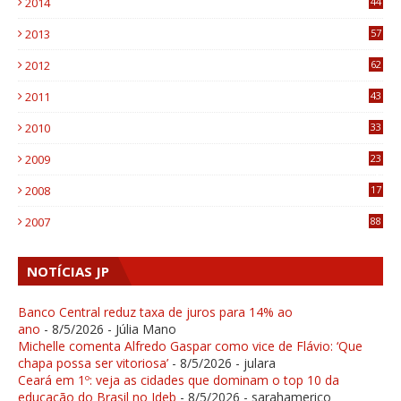
2014
44
9
2013
57
6
2012
62
1
2011
43
1
2010
33
1
2009
23
4
2008
17
1
2007
88
NOTÍCIAS JP
Banco Central reduz taxa de juros para 14% ao
ano
- 8/5/2026
- Júlia Mano
Michelle comenta Alfredo Gaspar como vice de Flávio: ‘Que
chapa possa ser vitoriosa’
- 8/5/2026
- julara
Ceará em 1º: veja as cidades que dominam o top 10 da
educação do Brasil no Ideb
- 8/5/2026
- sarahamerico