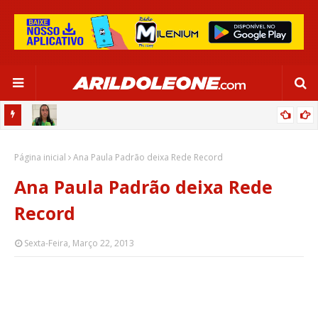
RU DE
RAFAELLE EXALTA MARTA E CELEBRA COM JOGO EM SALVADOR:
Página inicial
“MAIOR PRESENTE DA MINHA CARREIRA”
Ana Paula Padrão deixa Rede Record
Ana Paula Padrão deixa Rede
Record
Sexta-Feira, Março 22, 2013