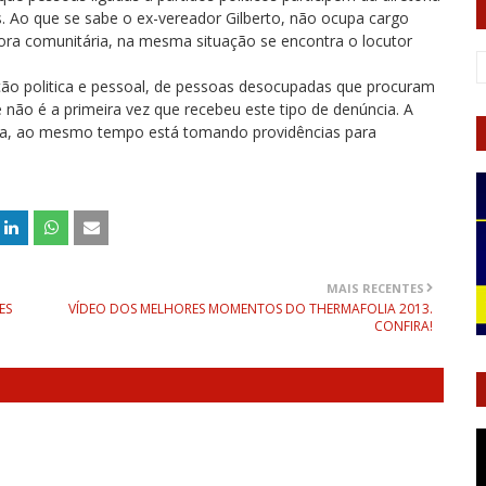
. Ao que se sabe o ex-vereador Gilberto, não ocupa cargo
sora comunitária, na mesma situação se encontra o locutor
ição politica e pessoal, de pessoas desocupadas que procuram
não é a primeira vez que recebeu este tipo de denúncia. A
esa, ao mesmo tempo está tomando providências para
MAIS RECENTES
ES
VÍDEO DOS MELHORES MOMENTOS DO THERMAFOLIA 2013.
CONFIRA!