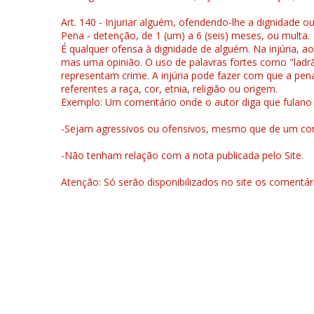
Art. 140 - Injuriar alguém, ofendendo-lhe a dignidade o
Pena - detenção, de 1 (um) a 6 (seis) meses, ou multa.
É qualquer ofensa à dignidade de alguém. Na injúria, ao
mas uma opinião. O uso de palavras fortes como "ladrão
representam crime. A injúria pode fazer com que a pen
referentes a raça, cor, etnia, religião ou origem.
Exemplo: Um comentário onde o autor diga que fulano é la
-Sejam agressivos ou ofensivos, mesmo que de um come
-Não tenham relação com a nota publicada pelo Site.
Atenção: Só serão disponibilizados no site os comentá