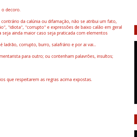
u o decoro.
 contrário da calúnia ou difamação, não se atribui um fato,
", "idiota", "corrupto" e expressões de baixo calão em geral
a seja ainda maior caso seja praticada com elementos
drão, corrupto, burro, salafrário e por ai vai...
ntarista para outro; ou contenham palavrões, insultos;
rios que respeitarem as regras acima expostas.