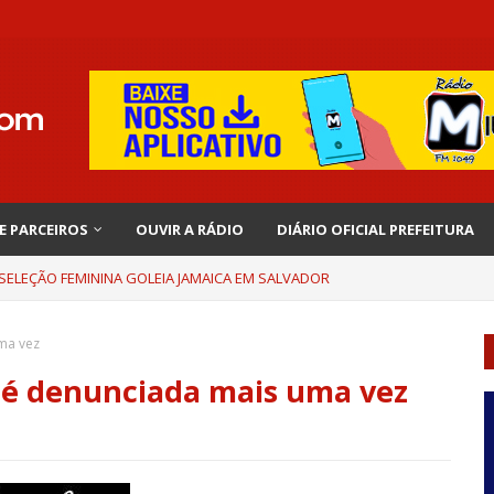
 E PARCEIROS
OUVIR A RÁDIO
DIÁRIO OFICIAL PREFEITURA
 SELEÇÃO FEMININA GOLEIA JAMAICA EM SALVADOR
ma vez
 é denunciada mais uma vez