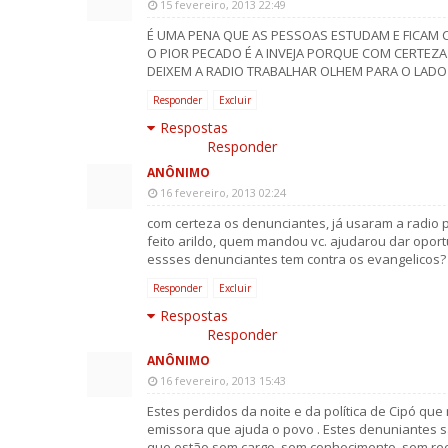
15 fevereiro, 2013 22:49
É UMA PENA QUE AS PESSOAS ESTUDAM E FICAM
O PIOR PECADO É A INVEJA PORQUE COM CERTEZ
DEIXEM A RADIO TRABALHAR OLHEM PARA O LADO
Responder
Excluir
Respostas
Responder
ANÔNIMO
16 fevereiro, 2013 02:24
com certeza os denunciantes, já usaram a radio 
feito arildo, quem mandou vc. ajudarou dar oport
essses denunciantes tem contra os evangelicos? 
Responder
Excluir
Respostas
Responder
ANÔNIMO
16 fevereiro, 2013 15:43
Estes perdidos da noite e da política de Cipó qu
emissora que ajuda o povo . Estes denuniantes s
que estão sem cargo, sem conhecimento, sem rec