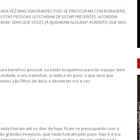
 CADA VEZ MAIS IGNORANTES POIS SE PREOCUPAM COM BOBAGENS,
A ESTAS PESSOAS GOSTARIAM DE ESTAR PRESENTES. ACORDEM
 BOM. SERÁ QUE VOCES JÁ AJUDARAM ALGUEM? ACREDITO QUE NAO.
para beneficio pessoal. ou estão louquinhos para ter espaço. bem
unidade, a uns trairinhas. a radio e do povo. o que será que
todos são filhos de deus e devem ter voz e vez
e nada fizeram até os dias de hoje, ficam se preocupando com a
ão grandes invejosos, que nada fizeram pelo povo. Nao é à toa
onhecimento, sem a plítica, sem ajudar a alguém, enfim nada