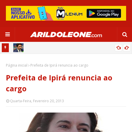
CA EM
EDNALDO RODRIGUES RELEMBRA INÍCIO DE RAFAELLE:
Página inicial
“SATISFAÇÃO MUITO GRANDE”
Prefeita de Ipirá renuncia ao cargo
Prefeita de Ipirá renuncia ao
cargo
Quarta-Feira, Fevereiro 20, 2013