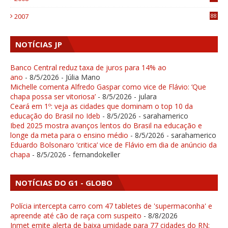
1
2007
88
NOTÍCIAS JP
Banco Central reduz taxa de juros para 14% ao
ano
- 8/5/2026
- Júlia Mano
Michelle comenta Alfredo Gaspar como vice de Flávio: ‘Que
chapa possa ser vitoriosa’
- 8/5/2026
- julara
Ceará em 1º: veja as cidades que dominam o top 10 da
educação do Brasil no Ideb
- 8/5/2026
- sarahamerico
Ibed 2025 mostra avanços lentos do Brasil na educação e
longe da meta para o ensino médio
- 8/5/2026
- sarahamerico
Eduardo Bolsonaro ‘critica’ vice de Flávio em dia de anúncio da
chapa
- 8/5/2026
- fernandokeller
NOTÍCIAS DO G1 - GLOBO
Polícia intercepta carro com 47 tabletes de 'supermaconha' e
apreende até cão de raça com suspeito
- 8/8/2026
Inmet emite alerta de baixa umidade para 77 cidades do RN;