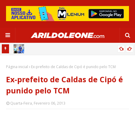
OR:
DE OLHO EM PARIS 2024, SELEÇÃO FEMININA GOLEIA JAMAICA EM
Página inicial
SALVADOR
Ex-prefeito de Caldas de Cipó é punido pelo TCM
Ex-prefeito de Caldas de Cipó é
punido pelo TCM
Quarta-Feira, Fevereiro 06, 2013