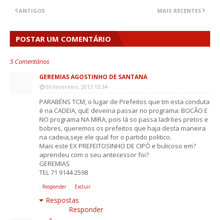
ANTIGOS
MAIS RECENTES
POSTAR UM COMENTÁRIO
5 Comentários
GEREMIAS AGOSTINHO DE SANTANA
06 fevereiro, 2013 13:34
PARABÉNS TCM, o lugar de Prefeitos que tm esta conduta
é na CADEIA, quE deveiria passar no programa: BOCÃO E
NO programa NA MIRA, pois lá so passa ladrões pretos e
bobres, queremos os prefeitos que haja desta maneira
na cadeia,seje ele qual for o partido politico.
Mais este EX PREFEITOSINHO DE CIPÓ e bulicoso em?
aprendeu com o seu antecessor foi?
GEREMIAS
TEL 71 9144 2598
Responder
Excluir
Respostas
Responder