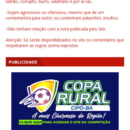
ladrão, corrupto, burro, salafrário e por ai vai...
-Sejam agressivos ou ofensivos, mesmo que de um
comentarista para outro; ou contenham palavrões, insultos;
-Não tenham relação com a nota publicada pelo Site.
Atenção: Só serão disponibilizados no site os comentários que
respeitarem as regras acima expostas.
PUBLICIDADE