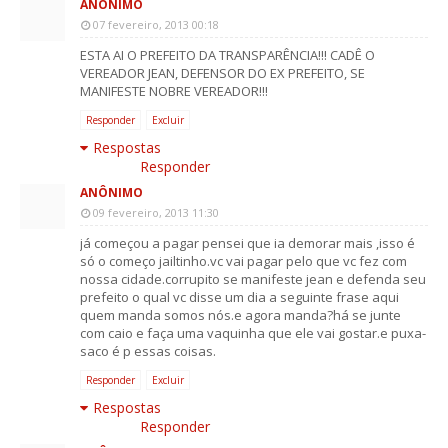
ANÔNIMO
07 fevereiro, 2013 00:18
ESTA AI O PREFEITO DA TRANSPARÊNCIA!!! CADÊ O
VEREADOR JEAN, DEFENSOR DO EX PREFEITO, SE
MANIFESTE NOBRE VEREADOR!!!
Responder
Excluir
Respostas
Responder
ANÔNIMO
09 fevereiro, 2013 11:30
já começou a pagar pensei que ia demorar mais ,isso é
só o começo jailtinho.vc vai pagar pelo que vc fez com
nossa cidade.corrupito se manifeste jean e defenda seu
prefeito o qual vc disse um dia a seguinte frase aqui
quem manda somos nós.e agora manda?há se junte
com caio e faça uma vaquinha que ele vai gostar.e puxa-
saco é p essas coisas.
Responder
Excluir
Respostas
Responder