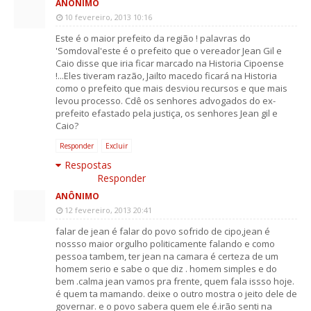
ANÔNIMO
10 fevereiro, 2013 10:16
Este é o maior prefeito da região ! palavras do
'Somdoval'este é o prefeito que o vereador Jean Gil e
Caio disse que iria ficar marcado na Historia Cipoense
!...Eles tiveram razão, Jailto macedo ficará na Historia
como o prefeito que mais desviou recursos e que mais
levou processo. Cdê os senhores advogados do ex-
prefeito efastado pela justiça, os senhores Jean gil e
Caio?
Responder
Excluir
Respostas
Responder
ANÔNIMO
12 fevereiro, 2013 20:41
falar de jean é falar do povo sofrido de cipo,jean é
nossso maior orgulho politicamente falando e como
pessoa tambem, ter jean na camara é certeza de um
homem serio e sabe o que diz . homem simples e do
bem .calma jean vamos pra frente, quem fala issso hoje.
é quem ta mamando. deixe o outro mostra o jeito dele de
governar. e o povo sabera quem ele é.irão senti na