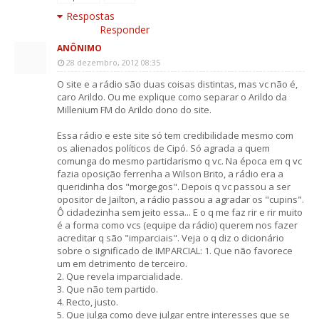
Respostas
Responder
ANÔNIMO
28 dezembro, 2012 08:35
O site e a rádio são duas coisas distintas, mas vc não é,
caro Arildo. Ou me explique como separar o Arildo da
Millenium FM do Arildo dono do site.
Essa rádio e este site só tem credibilidade mesmo com
os alienados políticos de Cipó. Só agrada a quem
comunga do mesmo partidarismo q vc. Na época em q vc
fazia oposição ferrenha a Wilson Brito, a rádio era a
queridinha dos "morgegos". Depois q vc passou a ser
opositor de Jailton, a rádio passou a agradar os "cupins".
Ô cidadezinha sem jeito essa... E o q me faz rir e rir muito
é a forma como vcs (equipe da rádio) querem nos fazer
acreditar q são "imparciais". Veja o q diz o dicionário
sobre o significado de IMPARCIAL: 1. Que não favorece
um em detrimento de terceiro.
2. Que revela imparcialidade.
3. Que não tem partido.
4. Recto, justo.
5. Que julga como deve julgar entre interesses que se