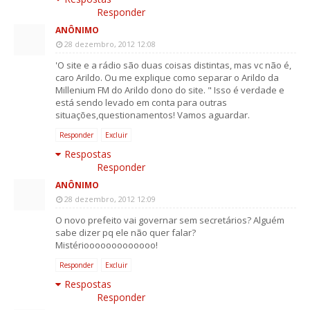
Responder
ANÔNIMO
28 dezembro, 2012 12:08
'O site e a rádio são duas coisas distintas, mas vc não é,
caro Arildo. Ou me explique como separar o Arildo da
Millenium FM do Arildo dono do site. " Isso é verdade e
está sendo levado em conta para outras
situações,questionamentos! Vamos aguardar.
Responder
Excluir
Respostas
Responder
ANÔNIMO
28 dezembro, 2012 12:09
O novo prefeito vai governar sem secretários? Alguém
sabe dizer pq ele não quer falar?
Mistériooooooooooooo!
Responder
Excluir
Respostas
Responder