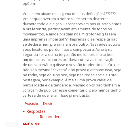
opõem.
Vcs se encaixam em alguma dessas definições???????
Vcs sequer tiveram a nobreza de serem discretos
durante toda a eleição. Escancaravam aos quatro ventos
a preferência, participavam ativamente de todos os
movimentos, e ainda bradam nos microfones q fazem
uma imprensa imparcial??? Imprensa q se respeita não
se declara nem pra um nem pra outro. Nas redes sociais
seus locutores perdem até a compostura. Acho q na
segunda-feira ou na terça, não me lembro muito bem,
um dos seus locutores bradava contra as declarações
de um secretário q disse q vcs são tendenciosos. Ora, e
não são mesmo??? Vcs só dão prova q atestam isso, seja
na rádio, seja aqui no site, seja nas redes sociais. Esta
postagem, por exemplo, é mais uma prova cabal da
parcialidade e da tendência. Mesmo q vcs não tenham a
coragem de publicar esse comentário, pelo menos tenho
certeza de que leram. Isso já me basta.
Responder
Excluir
Respostas
Responder
ANÔNIMO