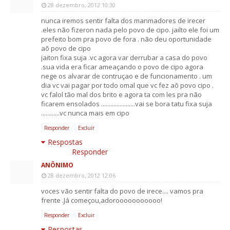
28 dezembro, 2012 10:30
nunca iremos sentir falta dos manmadores de irecer
.eles não fizeron nada pelo povo de cipo. jailto ele foi um
prefeito bom pra povo de fora . não deu oportunidade
aõ povo de cipo
jaiton fixa suja .vc agora var derrubar a casa do povo
.sua vida era ficar ameaçando o povo de cipo agora
nege os alvarar de contruçao e de funcionamento . um
dia vc vai pagar por todo omal que vc fez aõ povo cipo .
vc falol tão mal dos brito e agora ta com les pra não
ficarem ensolados ......................vai se bora tatu fixa suja
............vc nunca mais em cipo
Responder
Excluir
Respostas
Responder
ANÔNIMO
28 dezembro, 2012 12:06
voces vão sentir falta do povo de irece.... vamos pra
frente .Já começou,adorooooooooooo!
Responder
Excluir
Respostas