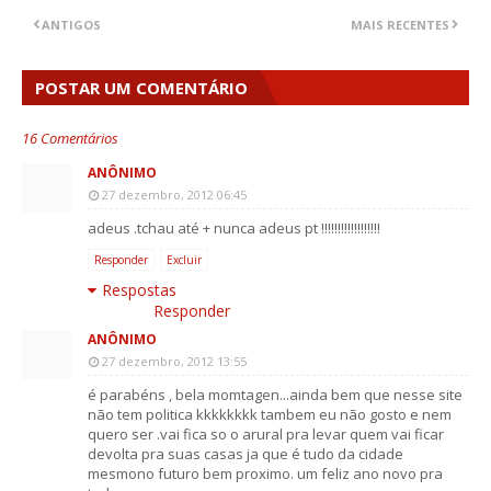
ANTIGOS
MAIS RECENTES
POSTAR UM COMENTÁRIO
16 Comentários
ANÔNIMO
27 dezembro, 2012 06:45
adeus .tchau até + nunca adeus pt !!!!!!!!!!!!!!!!!!
Responder
Excluir
Respostas
Responder
ANÔNIMO
27 dezembro, 2012 13:55
é parabéns , bela momtagen...ainda bem que nesse site
não tem politica kkkkkkkk tambem eu não gosto e nem
quero ser .vai fica so o arural pra levar quem vai ficar
devolta pra suas casas ja que é tudo da cidade
mesmono futuro bem proximo. um feliz ano novo pra