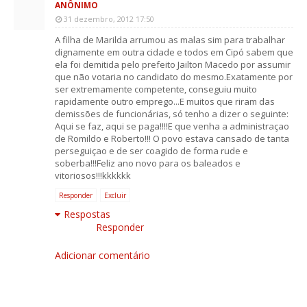
ANÔNIMO
31 dezembro, 2012 17:50
A filha de Marilda arrumou as malas sim para trabalhar
dignamente em outra cidade e todos em Cipó sabem que
ela foi demitida pelo prefeito Jailton Macedo por assumir
que não votaria no candidato do mesmo.Exatamente por
ser extremamente competente, conseguiu muito
rapidamente outro emprego...E muitos que riram das
demissões de funcionárias, só tenho a dizer o seguinte:
Aqui se faz, aqui se paga!!!!E que venha a administraçao
de Romildo e Roberto!!! O povo estava cansado de tanta
perseguiçao e de ser coagido de forma rude e
soberba!!!Feliz ano novo para os baleados e
vitoriosos!!!kkkkkk
Responder
Excluir
Respostas
Responder
Adicionar comentário