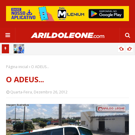
OR:
DE OLHO EM PARIS 2024, SELEÇÃO FEMININA GOLEIA JAMAICA EM
Página inicial
SALVADOR
O ADEUS...
O ADEUS...
Quarta-Feira, Dezembro 26, 2012