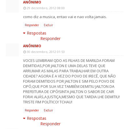
ANÔNIMO
29 dezembro, 2012 08:00
como diz a musica, entao vai e nao volta jamais.
Responder
Excluir
Respostas
Responder
ANÔNIMO
30 dezembro, 2012 01:53
VOCES LEMBRAM QDO AS FILHAS DE MARILDA FORAM
DEMITIDAS,POR JAILTON E UMA DELAS TEVE QUE
ARRUMAR AS MALAS PARA TRABALHAR EM OUTRA
CIDADE? AGORA É A VEZ DO POVO DE IRECÊ, QUE NÃO
FORAM DEMITIDOS POR JAILTON E SIM PELO POVO DE
CIPÓ,QUE POR SUA VEZ TAMBÉM DEMITIU JAILTON DA
PREFEITURA DE CIPÓ!SINTA JAILTON O SABOR DE CAIR
FORA! ALIÁS,A JUSTIÇA,MESMO QUE TARDIA LHE DEMITIU!
TRISTE FIM POLÍTICO! TCHAU!
Responder
Excluir
Respostas
Responder