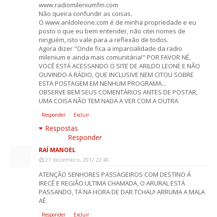
www.radiomileniumfm.com
Não queira confundir as coisas.
O www.arildoleone.com é de minha propriedade e eu
posto o que eu bem entender, não citei nomes de
ninguém, isto vale para a reflexão de todos.
Agora dizer "Onde fica a imparcialidade da radio
milenium e ainda mais comunitária!" POR FAVOR NÉ,
VOCÊ ESTÁ ACESSANDO O SITE DE ARILDO LEONE E NÃO
OUVINDO A RÁDIO, QUE INCLUSIVE NEM CITOU SOBRE
ESTA POSTAGEM EM NENHUM PROGRAMA...
OBSERVE BEM SEUS COMENTÁRIOS ANTES DE POSTAR,
UMA COISA NÃO TEM NADA A VER COM A OUTRA
Responder
Excluir
Respostas
Responder
RAÍ MANOEL
27 dezembro, 2012 22:40
ATENÇÃO SENHORES PASSAGEIROS COM DESTINO Á
IRECÊ E REGIÃO:ULTIMA CHAMADA, O ARURAL ESTÁ
PASSANDO, TÁ NA HORA DE DAR TCHAU! ARRUMA A MALA
AÊ.
Responder
Excluir