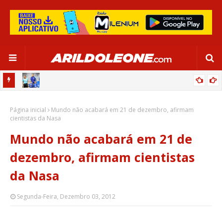
OR:
DE OLHO EM PARIS 2024, SELEÇÃO FEMININA GOLEIA JAMAICA EM
Página inicial
SALVADOR
Mundo não acabará em 21 de dezembro, afirmam
cientistas da Nasa
Mundo não acabará em 21 de
dezembro, afirmam cientistas
da Nasa
Segunda-Feira, Dezembro 03, 2012