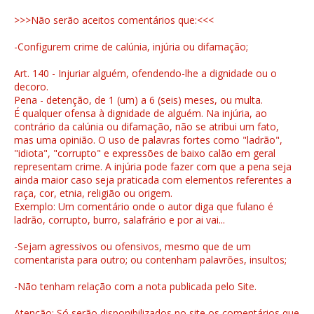
>>>Não serão aceitos comentários que:<<<
-Configurem crime de calúnia, injúria ou difamação;
Art. 140 - Injuriar alguém, ofendendo-lhe a dignidade ou o
decoro.
Pena - detenção, de 1 (um) a 6 (seis) meses, ou multa.
É qualquer ofensa à dignidade de alguém. Na injúria, ao
contrário da calúnia ou difamação, não se atribui um fato,
mas uma opinião. O uso de palavras fortes como "ladrão",
"idiota", "corrupto" e expressões de baixo calão em geral
representam crime. A injúria pode fazer com que a pena seja
ainda maior caso seja praticada com elementos referentes a
raça, cor, etnia, religião ou origem.
Exemplo: Um comentário onde o autor diga que fulano é
ladrão, corrupto, burro, salafrário e por ai vai...
-Sejam agressivos ou ofensivos, mesmo que de um
comentarista para outro; ou contenham palavrões, insultos;
-Não tenham relação com a nota publicada pelo Site.
Atenção: Só serão disponibilizados no site os comentários que