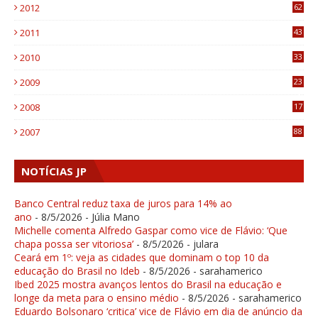
2012
62
1
2011
43
1
2010
33
1
2009
23
4
2008
17
1
2007
88
NOTÍCIAS JP
Banco Central reduz taxa de juros para 14% ao
ano
- 8/5/2026
- Júlia Mano
Michelle comenta Alfredo Gaspar como vice de Flávio: ‘Que
chapa possa ser vitoriosa’
- 8/5/2026
- julara
Ceará em 1º: veja as cidades que dominam o top 10 da
educação do Brasil no Ideb
- 8/5/2026
- sarahamerico
Ibed 2025 mostra avanços lentos do Brasil na educação e
longe da meta para o ensino médio
- 8/5/2026
- sarahamerico
Eduardo Bolsonaro ‘critica’ vice de Flávio em dia de anúncio da