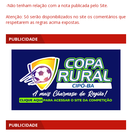
-Não tenham relação com a nota publicada pelo Site.
Atenção: Só serão disponibilizados no site os comentários que
respeitarem as regras acima expostas.
PUBLICIDADE
PUBLICIDADE