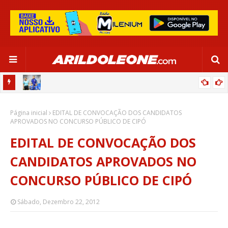
OR:
DE OLHO EM PARIS 2024, SELEÇÃO FEMININA GOLEIA JAMAICA EM
Página inicial
SALVADOR
EDITAL DE CONVOCAÇÃO DOS CANDIDATOS
APROVADOS NO CONCURSO PÚBLICO DE CIPÓ
EDITAL DE CONVOCAÇÃO DOS
CANDIDATOS APROVADOS NO
CONCURSO PÚBLICO DE CIPÓ
Sábado, Dezembro 22, 2012