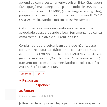
aprendida com o gestor anterior, Wilson Brito (Gabi apenas
faz o que já era planejado). E pior de tudo ele USA os novos
concursados como CHUMBO, (para atingir o novo gestor),
porque os antigos concursados ele usava como BUCHA DE
CANHÃO, maltratando o máximo possível sempre.
Gabi poderia ser mais racional e não decretar uma
atrocidade dessas, usando a boa “ferramenta” do concurso
como “arma”. E o alvo é a CIDADE de Cipó.
Concluindo, quero deixar bem claro que não fiz esse
concurso, não sou partidário, e sou concurseiro, mas antes
de tudo sou CIPOENSE. E é bem fácil ANULAR esse decreto
(essa última convocação ridícula e não o concurso todo) ano
que vem, pois com tantas irregularidades acho que é a
ANULAÇÃO É OBRIGATÓRIA
Responder
Excluir
Respostas
Responder
ANÔNIMO
27 dezembro, 2012 01:18
Jailton não tera o prazer de pagar um salário se quer de