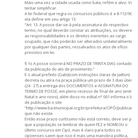
Mais uma vez a cidade usada como bala, refém e alvo. Vou
tentar simplificar.
A lei federal que regra os concursos públicos é a 8.112/90, e
ela define em seu artigo 13:
“Art. 13. A posse dar-se-á pela assinatura do respectivo
termo, no qual deverão constar as atribuições, os deveres,
as responsabilidades e os direitos inerentes ao cargo
ocupado, que não poderão ser alterados unilateralmente,
por qualquer das partes, ressalvados os atos de ofício
previstos em lei.
§ 1o A posse ocorrerá NO PRAZO DE TRINTA DIAS contados
da publicação do ato de provimento.”
E o atual prefeito (Gabi)(com instruções claras de Jailton)
decreta ou atira na praça pública um prazo de 3 dias úteis
(24 - 27) a entrega dos DOCUMENTOS e ASSINATURA DO
TERMO DE POSSE, em pleno recesso de final de ano (entre
Natal e ano novo), além disso no edital n° 001 informa o loca
de publicação o site
“http://www.ba.tmunicipal.org.br/prefeitura/CIPÓ/publicacao
que não existe
Então esse prazo curtíssimo não está correto, deve ser para
que a população se lembrar de quem FEZ e NOMEOU o
último concurso em Cipó, mas é claro para todos os
cipoenses saem que isso é mais uma manobra política,