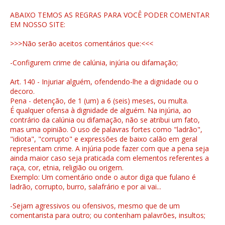
ABAIXO TEMOS AS REGRAS PARA VOCÊ PODER COMENTAR
EM NOSSO SITE:
>>>Não serão aceitos comentários que:<<<
-Configurem crime de calúnia, injúria ou difamação;
Art. 140 - Injuriar alguém, ofendendo-lhe a dignidade ou o
decoro.
Pena - detenção, de 1 (um) a 6 (seis) meses, ou multa.
É qualquer ofensa à dignidade de alguém. Na injúria, ao
contrário da calúnia ou difamação, não se atribui um fato,
mas uma opinião. O uso de palavras fortes como "ladrão",
"idiota", "corrupto" e expressões de baixo calão em geral
representam crime. A injúria pode fazer com que a pena seja
ainda maior caso seja praticada com elementos referentes a
raça, cor, etnia, religião ou origem.
Exemplo: Um comentário onde o autor diga que fulano é
ladrão, corrupto, burro, salafrário e por ai vai...
-Sejam agressivos ou ofensivos, mesmo que de um
comentarista para outro; ou contenham palavrões, insultos;