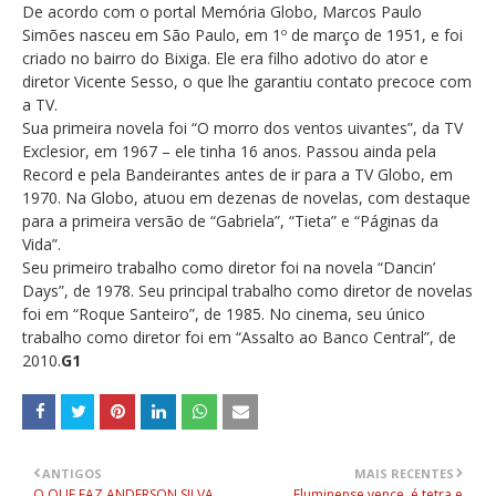
De acordo com o portal Memória Globo, Marcos Paulo
Simões nasceu em São Paulo, em 1º de março de 1951, e foi
criado no bairro do Bixiga. Ele era filho adotivo do ator e
diretor Vicente Sesso, o que lhe garantiu contato precoce com
a TV.
Sua primeira novela foi “O morro dos ventos uivantes”, da TV
Exclesior, em 1967 – ele tinha 16 anos. Passou ainda pela
Record e pela Bandeirantes antes de ir para a TV Globo, em
1970. Na Globo, atuou em dezenas de novelas, com destaque
para a primeira versão de “Gabriela”, “Tieta” e “Páginas da
Vida”.
Seu primeiro trabalho como diretor foi na novela “Dancin’
Days”, de 1978. Seu principal trabalho como diretor de novelas
foi em “Roque Santeiro”, de 1985. No cinema, seu único
trabalho como diretor foi em “Assalto ao Banco Central”, de
2010.
G1
ANTIGOS
MAIS RECENTES
O QUE FAZ ANDERSON SILVA
Fluminense vence, é tetra e