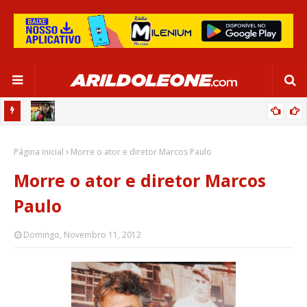
CIPOENSE RAFAELLE, ZAGUEIRA DA SELEÇÃO BRASILEIRA - GLOBO
Página inicial
ESPORTE (TV BAHIA - REDE GLOBO 03/06/2024)
Morre o ator e diretor Marcos Paulo
Morre o ator e diretor Marcos
Paulo
Domingo, Novembro 11, 2012