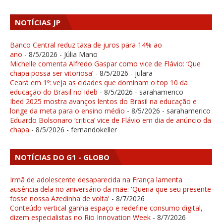
NOTÍCIAS JP
Banco Central reduz taxa de juros para 14% ao
ano
- 8/5/2026
- Júlia Mano
Michelle comenta Alfredo Gaspar como vice de Flávio: ‘Que
chapa possa ser vitoriosa’
- 8/5/2026
- julara
Ceará em 1º: veja as cidades que dominam o top 10 da
educação do Brasil no Ideb
- 8/5/2026
- sarahamerico
Ibed 2025 mostra avanços lentos do Brasil na educação e
longe da meta para o ensino médio
- 8/5/2026
- sarahamerico
Eduardo Bolsonaro ‘critica’ vice de Flávio em dia de anúncio da
chapa
- 8/5/2026
- fernandokeller
NOTÍCIAS DO G1 - GLOBO
Irmã de adolescente desaparecida na França lamenta
ausência dela no aniversário da mãe: 'Queria que seu presente
fosse nossa Azedinha de volta'
- 8/7/2026
Conteúdo vertical ganha espaço e redefine consumo digital,
dizem especialistas no Rio Innovation Week
- 8/7/2026