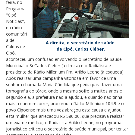
feira, no
Programa
"Cipó
Noticias",
na rádio
comunitári
a de
A direita, o secretário de saúde
Caldas de
de Cipó, Carlos Cléber.
Cipó,
aconteceu um confusão envolvendo o Secretário de Saúde
Municipal o Sr.Carlos Cleber (à direita) e o Radialista e
presidente da Rádio Millenium Fm, Arildo Leone (à esqueda).
Após realizar uma campanha vitoriosa em favor de uma
senhora chamada Maria Cândida que pedia para fazer uma
tomografia do tórax, onde a mesma sofre a muitos anos e
segundo ela, a prefeitura não a ajudou, e quando não tinha
mais a quem recorrer, procurou a Rádio Millênium 104,9 e o
povo Cipoense mais uma vez abraçou esta causa e ajudou
esta mulher que arrecadou R$ 580,00, que precisava realizar
um exame médico, o Radialista Arildo Leone, no programa
jornalistico criticou o secretário de saúde municipal, por tentar