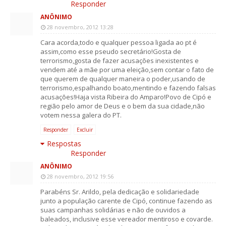
Responder
ANÔNIMO
28 novembro, 2012 13:28
Cara acorda,todo e qualquer pessoa ligada ao pt é
assim,como esse pseudo secretário!Gosta de
terrorismo,gosta de fazer acusações inexistentes e
vendem até a mãe por uma eleição,sem contar o fato de
que querem de qualquer maneira o poder,usando de
terrorismo,espalhando boato,mentindo e fazendo falsas
acusações!Haja vista Ribeira do Amparo!Povo de Cipó e
região pelo amor de Deus e o bem da sua cidade,não
votem nessa galera do PT.
Responder
Excluir
Respostas
Responder
ANÔNIMO
28 novembro, 2012 19:56
Parabéns Sr. Arildo, pela dedicação e solidariedade
junto a população carente de Cipó, continue fazendo as
suas campanhas solidárias e não de ouvidos a
baleados, inclusive esse vereador mentiroso e covarde.