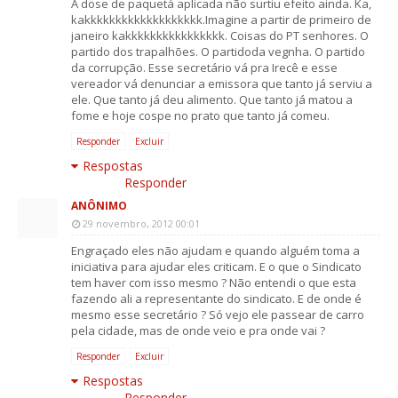
A dose de paquetá aplicada não surtiu efeito ainda. Ka,
kakkkkkkkkkkkkkkkkkkk.Imagine a partir de primeiro de
janeiro kakkkkkkkkkkkkkkkk. Coisas do PT senhores. O
partido dos trapalhões. O partidoda vegnha. O partido
da corrupção. Esse secretário vá pra Irecê e esse
vereador vá denunciar a emissora que tanto já serviu a
ele. Que tanto já deu alimento. Que tanto já matou a
fome e hoje cospe no prato que tanto já comeu.
Responder
Excluir
Respostas
Responder
ANÔNIMO
29 novembro, 2012 00:01
Engraçado eles não ajudam e quando alguém toma a
iniciativa para ajudar eles criticam. E o que o Sindicato
tem haver com isso mesmo ? Não entendi o que esta
fazendo ali a representante do sindicato. E de onde é
mesmo esse secretário ? Só vejo ele passear de carro
pela cidade, mas de onde veio e pra onde vai ?
Responder
Excluir
Respostas
Responder