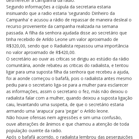
desmerecer a campanha da rádio.
Segundo informações a cúpula da secretaria estaria
insinuando que a radio estaria 'segurando Dinheiro da
Campanha' e acusou a rádio de repassar de maneira desleal o
recurso proveniente da campanha realizada na semana
passada. A filha da senhora ajudada disse ao secretário que
tinha recebido de Arildo Leone um valor aproximado de
R$320,00, sendo que o Radialista repassou uma importância
no valor aproximado de R$420,00.
O secretário ao ouvir as críticas se dirigiu ao estúdio da rádio
comunitária, aonde rebateu as criticas do radialista, e tentou
ligar para uma suposta filha da senhora que recebeu a ajuda,
foi ai aonde começou o bafafá, pois o radialista antes mesmo
pediu para o secretario liga-se para a mulher para esclarecer
as informações, assim o secretario o fez, más não deixou o
radialista falar com a mulher, quando deixou a suposta ligação
caiu, levantando uma suspeita, de que o secretário estaria
armando uma 'arapuca' para 'pegar' o Arildo leone.
Não houve ofensas nem agressões e sim uma confusão,
ouve alterações de ânimos e que chamou a atenção de toda
população ouvinte da radio.
Após o bafafá acorrido, o radialista lembrou das peserguições