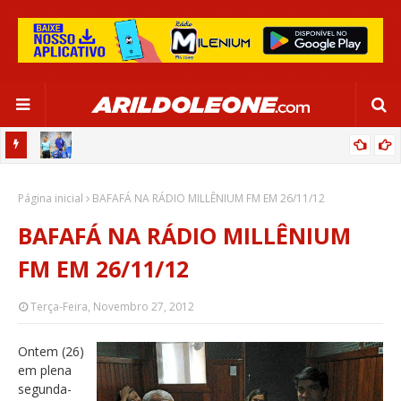
OR:
DE OLHO EM PARIS 2024, SELEÇÃO FEMININA GOLEIA JAMAICA EM
Página inicial
SALVADOR
BAFAFÁ NA RÁDIO MILLÊNIUM FM EM 26/11/12
BAFAFÁ NA RÁDIO MILLÊNIUM
FM EM 26/11/12
Terça-Feira, Novembro 27, 2012
Ontem (26)
em plena
segunda-