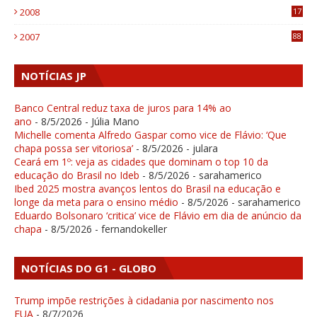
2008
17
1
2007
88
NOTÍCIAS JP
Banco Central reduz taxa de juros para 14% ao
ano
- 8/5/2026
- Júlia Mano
Michelle comenta Alfredo Gaspar como vice de Flávio: ‘Que
chapa possa ser vitoriosa’
- 8/5/2026
- julara
Ceará em 1º: veja as cidades que dominam o top 10 da
educação do Brasil no Ideb
- 8/5/2026
- sarahamerico
Ibed 2025 mostra avanços lentos do Brasil na educação e
longe da meta para o ensino médio
- 8/5/2026
- sarahamerico
Eduardo Bolsonaro ‘critica’ vice de Flávio em dia de anúncio da
chapa
- 8/5/2026
- fernandokeller
NOTÍCIAS DO G1 - GLOBO
Trump impõe restrições à cidadania por nascimento nos
EUA
- 8/7/2026