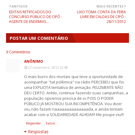
ANTIGOS
MAIS RECENTES
EDITAIS RETIFICADOS DO
LIXO TOMA CONTA DA FEIRA
CONCURSO PÚBLICO DE CIPÓ -
LIVRE EM CALDAS DE CIPÓ -
AGENTE DE ENDEMIAS...
28/11/2012
POSTAR UM COMENTÁRIO
9 Comentários
ANÔNIMO
27 novembro, 2012 22:48
O mais burro dos mortais que teve a oportunidade de
acompanhar "tal polêmica" na rádio PERCEBEU que foi
uma EXPLICITA tentativa de armação. FELIZMENTE NÃO
DEU CERTO. Arildo, continue fazendo suas campanhas, a
população cipoense precisa de vc POIS O PODER
PÚBLICO JÁ MOSTROU SUA INCOMPETÊNCIA. Vou dizer
viu, não fazem naaaaaaaaaaaaaada, e ainda tentam
acabar com a SOLIDARIEDADE ALHEIA!!!! Me poupe viu!!!
Responder
Excluir
Respostas