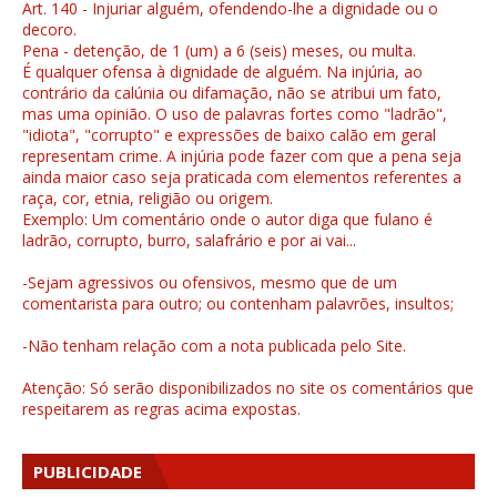
Art. 140 - Injuriar alguém, ofendendo-lhe a dignidade ou o
decoro.
Pena - detenção, de 1 (um) a 6 (seis) meses, ou multa.
É qualquer ofensa à dignidade de alguém. Na injúria, ao
contrário da calúnia ou difamação, não se atribui um fato,
mas uma opinião. O uso de palavras fortes como "ladrão",
"idiota", "corrupto" e expressões de baixo calão em geral
representam crime. A injúria pode fazer com que a pena seja
ainda maior caso seja praticada com elementos referentes a
raça, cor, etnia, religião ou origem.
Exemplo: Um comentário onde o autor diga que fulano é
ladrão, corrupto, burro, salafrário e por ai vai...
-Sejam agressivos ou ofensivos, mesmo que de um
comentarista para outro; ou contenham palavrões, insultos;
-Não tenham relação com a nota publicada pelo Site.
Atenção: Só serão disponibilizados no site os comentários que
respeitarem as regras acima expostas.
PUBLICIDADE