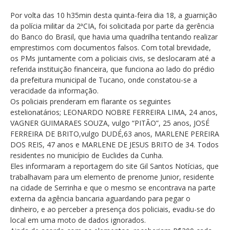
Por volta das 10 h35min desta quinta-feira dia 18, a guarnição
da polícia militar da 2ªCIA, foi solicitada por parte da gerência
do Banco do Brasil, que havia uma quadrilha tentando realizar
emprestimos com documentos falsos. Com total brevidade,
os PMs juntamente com a policiais civis, se deslocaram até a
referida instituição financeira, que funciona ao lado do prédio
da prefeitura municipal de Tucano, onde constatou-se a
veracidade da informação.
Os policiais prenderam em flarante os seguintes
estelionatários; LEONARDO NOBRE FERREIRA LIMA, 24 anos,
VAGNER GUIMARAES SOUZA, vulgo “PITÃO”, 25 anos, JOSÉ
FERREIRA DE BRITO,vulgo DUDÉ,63 anos, MARLENE PEREIRA
DOS REIS, 47 anos e MARLENE DE JESUS BRITO de 34. Todos
residentes no município de Euclides da Cunha.
Eles informaram a reportagem do site Gil Santos Notícias, que
trabalhavam para um elemento de prenome Junior, residente
na cidade de Serrinha e que o mesmo se encontrava na parte
externa da agência bancaria aguardando para pegar o
dinheiro, e ao perceber a presença dos policiais, evadiu-se do
local em uma moto de dados ignorados.