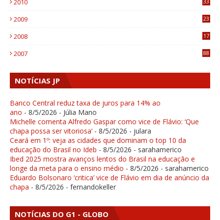
2010
33
1
2009
23
4
2008
17
1
2007
88
NOTÍCIAS JP
Banco Central reduz taxa de juros para 14% ao
ano
- 8/5/2026
- Júlia Mano
Michelle comenta Alfredo Gaspar como vice de Flávio: ‘Que
chapa possa ser vitoriosa’
- 8/5/2026
- julara
Ceará em 1º: veja as cidades que dominam o top 10 da
educação do Brasil no Ideb
- 8/5/2026
- sarahamerico
Ibed 2025 mostra avanços lentos do Brasil na educação e
longe da meta para o ensino médio
- 8/5/2026
- sarahamerico
Eduardo Bolsonaro ‘critica’ vice de Flávio em dia de anúncio da
chapa
- 8/5/2026
- fernandokeller
NOTÍCIAS DO G1 - GLOBO