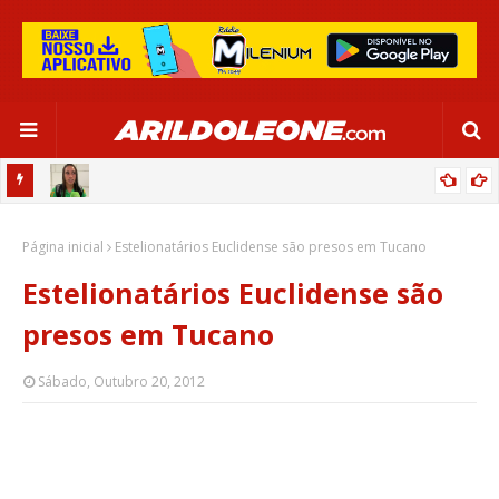
RU DE
RAFAELLE EXALTA MARTA E CELEBRA COM JOGO EM SALVADOR:
Página inicial
“MAIOR PRESENTE DA MINHA CARREIRA”
Estelionatários Euclidense são presos em Tucano
Estelionatários Euclidense são
presos em Tucano
Sábado, Outubro 20, 2012