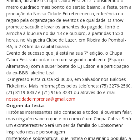
Bamba, durante o Chupa Cabra Fest 2012. Considerado o
metro quadrado mais bonito do sertão baiano, a festa, tem a
produção da Nossa Cidade Entretenimento, referência na
região pela organização de eventos de qualidade. O show
promete sacudir e levar os amantes do pagode, forró e
arrocha à loucura no dia 13 de outubro, a partir das 15:30
horas, no Visgueira Clube de Lazer, em Ribeira do Pombal -
BA, a 278 km da capital baiana.
Evento de sucesso que já está na sua 7ª edição, o Chupa
Cabra Fest vai contar com um segundo ambiente (Espaço
Alternativo) com a super boate do DJ Edson e a participação
da ex-BBB Jakeline Leal.
O ingresso Pista custa R$ 30,00, em Salvador nos Balcões
Ticketimix. Mais informações pelos telefones: (75) 3276-2560,
(71) 8119-8337 e (71) 9166-3231 ou através do e-mail:
nossacidadeimprensa@gmail.com
Origem da festa
:
Histórias interessantes são contadas e todos já ouviram falar,
mas ninguém sabe o que é ou como é um Chupa Cabra. Será
um extraterrestre? Será um ser da família do Lobisomen?
Inspirado nesse personagem
misterioso e sobrenatural, que instiga o imaginário popular, a