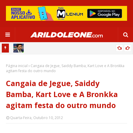
CA EM
EDNALDO RODRIGUES RELEMBRA INÍCIO DE RAFAELLE:
Página inicial
“SATISFAÇÃO MUITO GRANDE”
Cangaia de Jegue, Saiddy Bamba, Kart Love e A Bronkka
agitam festa do outro mundo
Cangaia de Jegue, Saiddy
Bamba, Kart Love e A Bronkka
agitam festa do outro mundo
Quarta-Feira, Outubro 10, 2012