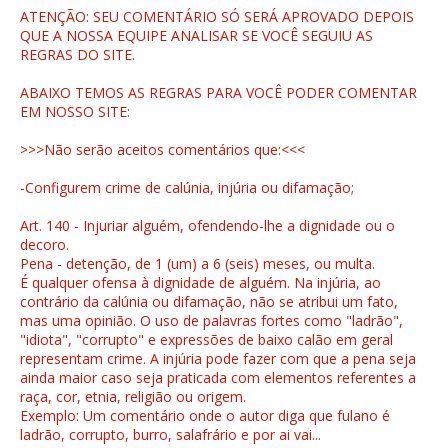
ATENÇÃO: SEU COMENTÁRIO SÓ SERÁ APROVADO DEPOIS
QUE A NOSSA EQUIPE ANALISAR SE VOCÊ SEGUIU AS
REGRAS DO SITE.
ABAIXO TEMOS AS REGRAS PARA VOCÊ PODER COMENTAR
EM NOSSO SITE:
>>>Não serão aceitos comentários que:<<<
-Configurem crime de calúnia, injúria ou difamação;
Art. 140 - Injuriar alguém, ofendendo-lhe a dignidade ou o
decoro.
Pena - detenção, de 1 (um) a 6 (seis) meses, ou multa.
É qualquer ofensa à dignidade de alguém. Na injúria, ao
contrário da calúnia ou difamação, não se atribui um fato,
mas uma opinião. O uso de palavras fortes como "ladrão",
"idiota", "corrupto" e expressões de baixo calão em geral
representam crime. A injúria pode fazer com que a pena seja
ainda maior caso seja praticada com elementos referentes a
raça, cor, etnia, religião ou origem.
Exemplo: Um comentário onde o autor diga que fulano é
ladrão, corrupto, burro, salafrário e por ai vai...