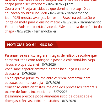
chapa possa ser vitoriosa’
- 8/5/2026
- julara
Ceará em 1º: veja as cidades que dominam o top 10 da
educação do Brasil no Ideb
- 8/5/2026
- sarahamerico
Ibed 2025 mostra avanços lentos do Brasil na educação e
longe da meta para o ensino médio
- 8/5/2026
- sarahamerico
Eduardo Bolsonaro ‘critica’ vice de Flávio em dia de anúncio da
chapa
- 8/5/2026
- fernandokeller
NOTÍCIAS DO G1 - GLOBO
Paranaense usa luz negra em taças de leilão, descobre que
comprou itens com radiação e passa a colecioná-los; veja
riscos e o que diz a lei
- 8/7/2026
Você sabe separar amizade e trabalho? Faça o QUIZ e
descubra
- 8/7/2026
China aprova primeiro implante cerebral comercial para
pessoas com tetraplegia
- 8/7/2026
Consenso entre cientistas: maioria dos processos cerebrais
ocorre de forma inconsciente
- 8/7/2026
Desmame precoce pode aumentar risco de obesidade e
doenças crônicas, indicam estudos
- 8/7/2026